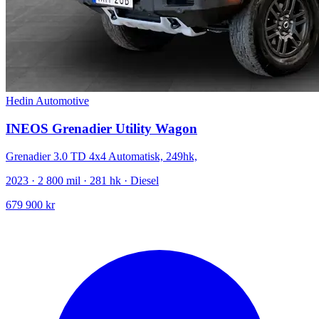
Hedin Automotive
INEOS Grenadier Utility Wagon
Grenadier 3.0 TD 4x4 Automatisk, 249hk,
2023 · 2 800 mil · 281 hk · Diesel
679 900 kr