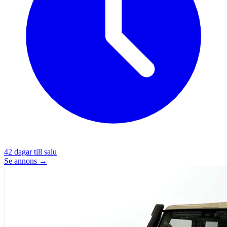
42
dagar till salu
Se annons →