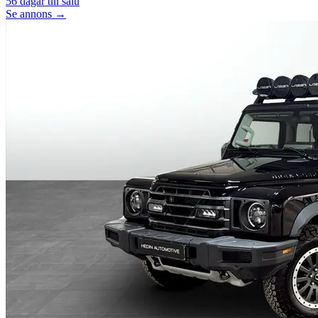
56
dagar till salu
Se annons →