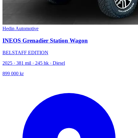
Hedin Automotive
INEOS Grenadier Station Wagon
BELSTAFF EDITION
2025 · 381 mil · 245 hk · Diesel
899 000 kr