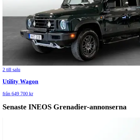
2
till salu
Utility Wagon
från 649 700 kr
Senaste
INEOS Grenadier
-annonserna