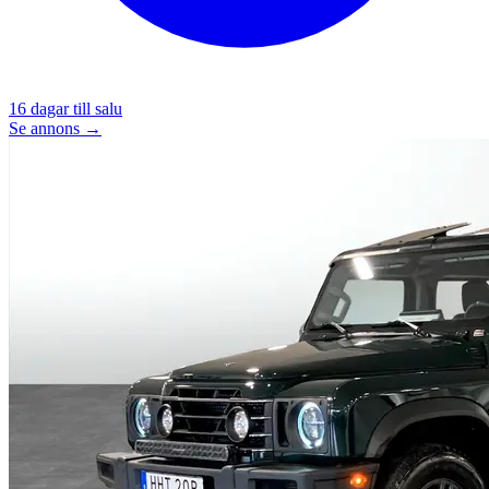
16
dagar till salu
Se annons →