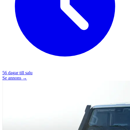
56
dagar till salu
Se annons →