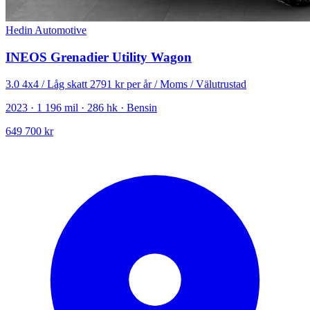
Hedin Automotive
INEOS Grenadier Utility Wagon
3.0 4x4 / Låg skatt 2791 kr per år / Moms / Välutrustad
2023 · 1 196 mil · 286 hk · Bensin
649 700 kr