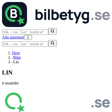
Alla annonser
Hem
›
Bilar
›
Lin
LIN
0 modeller