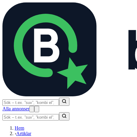
Alla annonser
Hem
›
Artiklar