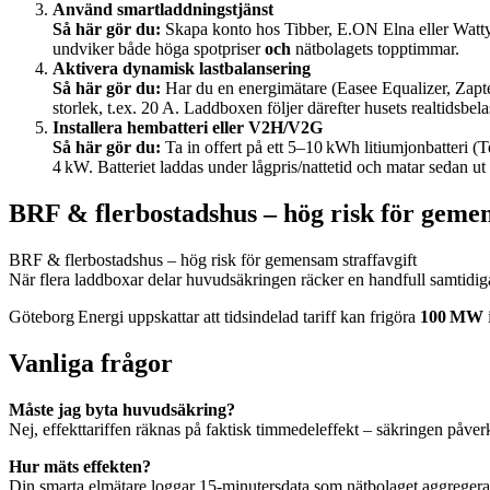
Använd smartladdningstjänst
Så här gör du:
Skapa konto hos Tibber, E.ON Elna eller Watty
undviker både höga spotpriser
och
nätbolagets topptimmar.
Aktivera dynamisk lastbalansering
Så här gör du:
Har du en energimätare (Easee Equalizer, Zapte
storlek, t.ex. 20 A. Laddboxen följer därefter husets realtidsbe
Installera hembatteri eller V2H/V2G
Så här gör du:
Ta in offert på ett 5–10 kWh litiumjonbatteri (
4 kW. Batteriet laddas under lågpris/nattetid och matar sedan ut
BRF & flerbostadshus – hög risk för gemen
BRF & flerbostadshus – hög risk för gemensam straffavgift
När flera laddboxar delar huvud­säkringen räcker en handfull samtidiga
Göteborg Energi uppskattar att tidsindelad tariff kan frigöra
100 MW
Vanliga frågor
Måste jag byta huvudsäkring?
Nej, effekttariffen räknas på faktisk timmedeleffekt – säkringen påverk
Hur mäts effekten?
Din smarta elmätare loggar 15‑minutersdata som nätbolaget aggregerar