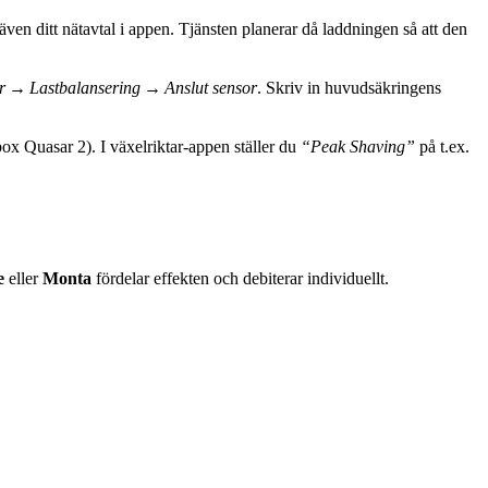
 ditt nätavtal i appen. Tjänsten planerar då laddningen så att den
ar → Lastbalansering → Anslut sensor
. Skriv in huvud­säkringens
ox Quasar 2). I växelriktar‑appen ställer du
“Peak Shaving”
på t.ex.
e
eller
Monta
fördelar effekten och debiterar individuellt.