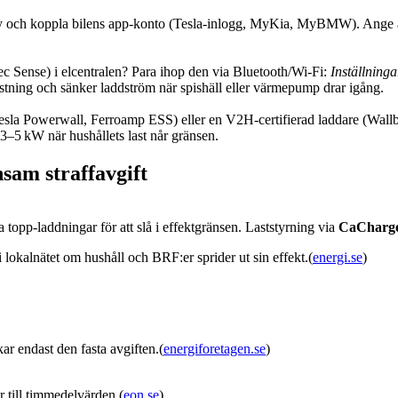
 och koppla bilens app‑konto (Tesla‑inlogg, MyKia, MyBMW). Ange även
c Sense) i elcentralen? Para ihop den via Bluetooth/Wi‑Fi:
Inställning
lastning och sänker laddström när spishäll eller värmepump drar igång.
Tesla Powerwall, Ferroamp ESS) eller en V2H‑certifierad laddare (Wallb
 3–5 kW när hushållets last når gränsen.
sam straffavgift
 topp‑laddningar för att slå i effektgränsen. Laststyrning via
CaCharg
i lokalnätet om hushåll och BRF:er sprider ut sin effekt.(
energi.se
)
ar endast den fasta avgiften.(
energiforetagen.se
)
 till timmedelvärden.(
eon.se
)