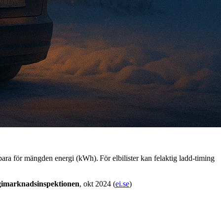
 bara för mängden energi (kWh). För elbilister kan felaktig ladd‑timing
imarknadsinspektionen
, okt 2024 (
ei.se
)