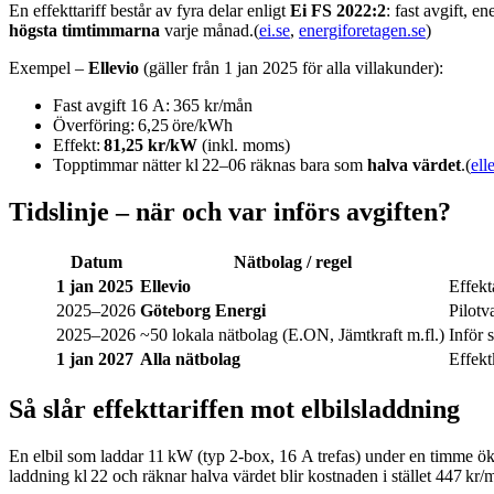
En effekttariff består av fyra delar enligt
Ei FS 2022:2
: fast avgift, e
högsta timtimmarna
varje månad.(
ei.se
,
energiforetagen.se
)
Exempel –
Ellevio
(gäller från 1 jan 2025 för alla villakunder):
Fast avgift 16 A: 365 kr/mån
Överföring: 6,25 öre/kWh
Effekt:
81,25 kr/kW
(inkl. moms)
Topptimmar nätter kl 22–06 räknas bara som
halva värdet
.(
ell
Tidslinje – när och var införs avgiften?
Datum
Nätbolag / regel
1 jan 2025
Ellevio
Effekt
2025–2026
Göteborg Energi
Pilotv
2025–2026
~50 lokala nätbolag (E.ON, Jämtkraft m.fl.)
Inför 
1 jan 2027
Alla nätbolag
Effekt
Så slår effekttariffen mot elbilsladdning
En elbil som laddar 11 kW (typ 2‑box, 16 A trefas) under en timme ök
laddning kl 22 och räknar halva värdet blir kostnaden i stället 447 kr/