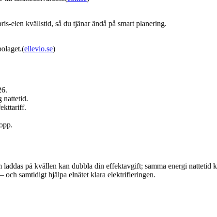
s‑elen kvällstid, så du tjänar ändå på smart planering.
olaget.(
ellevio.se
)
26.
nattetid.
kttariff.
opp.
m laddas på kvällen kan dubbla din effektavgift; samma energi nattetid k
– och samtidigt hjälpa elnätet klara elektrifieringen.