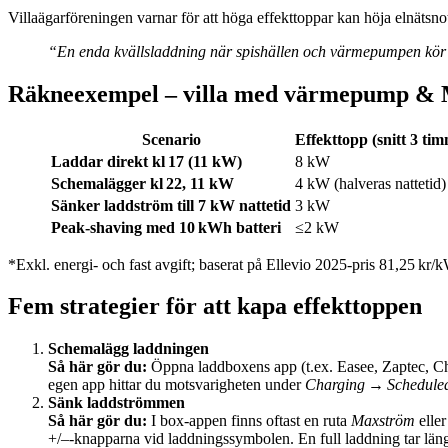
Villaägarföreningen varnar för att höga effekttoppar kan höja elnäts
“En enda kvällsladdning när spishällen och värmepumpen kör 
Räkneexempel – villa med värmepump & 
Scenario
Effekttopp (snitt 3 ti
Laddar direkt kl 17 (11 kW)
8 kW
Schemalägger kl 22, 11 kW
4 kW (halveras nattetid)
Sänker laddström till 7 kW nattetid
3 kW
Peak‑shaving med 10 kWh batteri
≤2 kW
*Exkl. energi- och fast avgift; baserat på Ellevio 2025‑pris 81,25 kr/k
Fem strategier för att kapa effekttoppen
Schemalägg laddningen
Så här gör du:
Öppna laddboxens app (t.ex. Easee, Zaptec, Ch
egen app hittar du motsvarigheten under
Charging → Schedule
Sänk laddströmmen
Så här gör du:
I box‑appen finns oftast en ruta
Maxström
elle
+/–‑knapparna vid laddningssymbolen. En full laddning tar läng