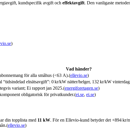
nergiavgift, kundspecifik avgift och
effektavgift
. Den vanligaste metoden
evio.se
)
Vad händer?
abonnemang för alla småhus (<63 A).(
ellevio.se
)
al “tidsindelad elnätsavgift”: 0 kr/kW nätter/helger, 132 kr/kW vinterdag
stegvis variant; Ei rapport jan 2025.(
energiforetagen.se
)
komponent obligatorisk för privatkunder.(
ei.se
,
ei.se
)
ar din topplista med
11 kW
. För en Ellevio‑kund betyder det +894 kr
mån.(
ellevio.se
)