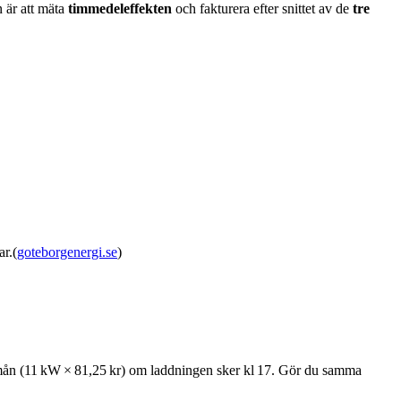
 är att mäta
timmedeleffekten
och fakturera efter snittet av de
tre
ar.(
goteborgenergi.se
)
/mån (11 kW × 81,25 kr) om laddningen sker kl 17. Gör du samma