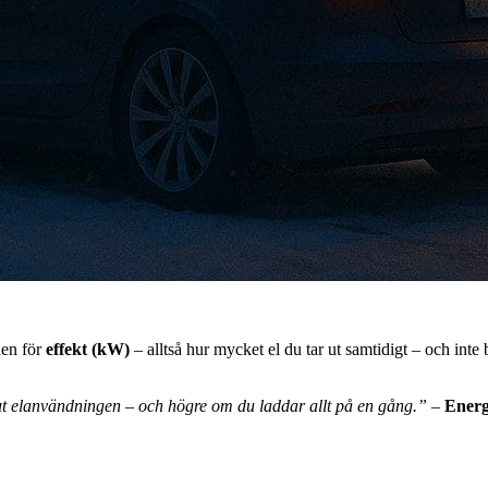
len för
effekt (kW)
– alltså hur mycket el du tar ut samtidigt – och inte
r ut elanvändningen – och högre om du laddar allt på en gång.”
–
Energ