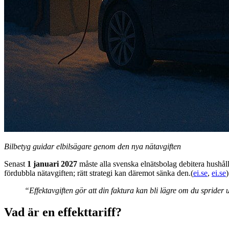
Bilbetyg guidar elbilsägare genom den nya nätavgiften
Senast
1 januari 2027
måste alla svenska elnätsbolag debitera hushål
fördubbla nätavgiften; rätt strategi kan däremot sänka den.(
ei.se
,
ei.se
)
“Effektavgiften gör att din faktura kan bli lägre om du spride
Vad är en effekttariff?