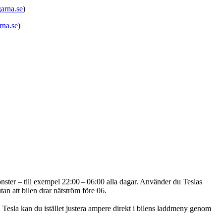
garna.se
)
rna.se
)
sfönster – till exempel 22:00 – 06:00 alla dagar. Använder du Teslas
an att bilen drar nätström före 06.
På Tesla kan du istället justera ampere direkt i bilens laddmeny genom