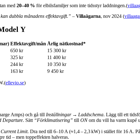
notan med
20–40 %
för elbilsfamiljer som inte tidsstyr laddningen.(
villaa
kan dubbla månadens effektavgift.”
–
Villaägarna
, nov 2024 (
villaaga
Model Y
mmar)
Effektavgift/mån
Årlig nätkostnad*
650 kr
15 300 kr
325 kr
11 400 kr
244 kr
10 350 kr
163 kr
9 450 kr
W.(
ellevio.se
)
arge Amps) och gå till
Inställningar → Laddschema
. Lägg till ett tid
d Departure
. Sätt
“Förklimatisering”
till
ON
om du vill ha varm kupé ut
r
Current Limit
. Dra ned till 6–10 A (≈1,4 – 2,3 kW) i stället för 16 A. 
re tid – men toppeffekten halveras.