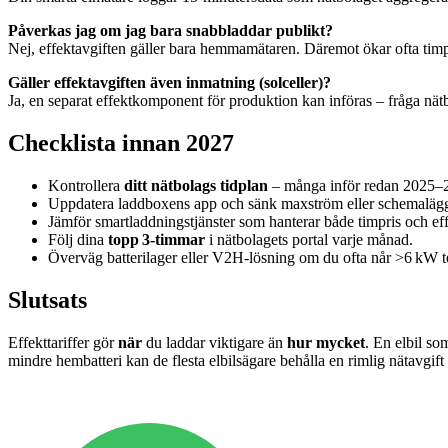
Påverkas jag om jag bara snabbladdar publikt?
Nej, effektavgiften gäller bara hemmamätaren. Däremot ökar ofta timpri
Gäller effektavgiften även inmatning (solceller)?
Ja, en separat effektkomponent för produktion kan införas – fråga nätb
Checklista innan 2027
Kontrollera
ditt nätbolags tidplan
– många inför redan 2025–
Uppdatera laddboxens app och sänk maxström eller schemalägg 
Jämför smartladdningstjänster som hanterar både timpris och effe
Följ dina
topp 3‑timmar
i nätbolagets portal varje månad.
Överväg batterilager eller V2H‑lösning om du ofta når >6 kW t
Slutsats
Effekttariffer gör
när
du laddar viktigare än
hur mycket
. En elbil so
mindre hembatteri kan de flesta elbilsägare behålla en rimlig nätavgift 