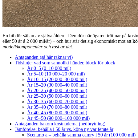
En bil dör sällan av själva åldern. Den dör när ägaren tröttnar på kostnad
eller 50 år á 2 000 mil/år) – och hur står det sig ekonomiskt mot att
kö
modell/komponenter och rost är det.
Antaganden (så här räknar vi)
Tidslinje: vad som sannolikt händer, block för block
År 0–5 (0–10 000 mil)
År 5–10 (10 000–20 000 mil)
År 10–15 (20 000–30 000 mil)
År 15–20 (30 000–40 000 mil)
År 20–25 (40 000–50 000 mil)
År 25–30 (50 000–60 000 mil)
År 30–35 (60 000–70 000 mil)
År 35–40 (70 000–80 000 mil)
År 40–45 (80 000–90 000 mil)
År 45–50 (90 000–100 000 mil)
Antaganden bakom kostnaderna (nedbrytning)
Jämförelse: behålla i 50 år vs. köpa ny var femte år
Scenario a – behålla samma camry i 50 år (100 000 mil)