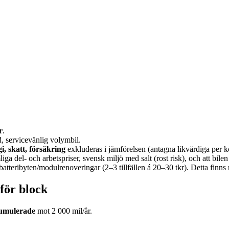
r
.
, servicevänlig volymbil.
i, skatt, försäkring
exkluderas i jämförelsen (antagna likvärdiga per k
iga del- och arbetspriser, svensk miljö med salt (rost risk), och att bile
atteribyten/modulrenoveringar (2–3 tillfällen á 20–30 tkr). Detta finns
 för block
umulerade
mot 2 000 mil/år.