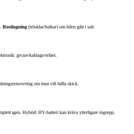
k.
Rostlagning
(trösklar/balkar) om bilen gått i salt.
ektronik: givare/kablage/reläer.
edningsrenovering om man vill hålla skick.
plett igen. Hybrid: HV-batteri kan kräva ytterligare ingrepp.