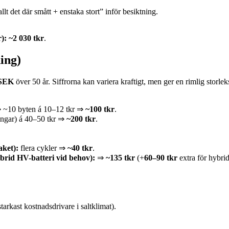
llt det där smått + enstaka stort” inför besiktning.
): ~2 030 tkr
.
ing)
MSEK
över 50 år. Siffrorna kan variera kraftigt, men ger en rimlig storlek
⇒ ~10 byten á 10–12 tkr ⇒
~100 tkr
.
ingar) á 40–50 tkr ⇒
~200 tkr
.
aket):
flera cykler ⇒
~40 tkr
.
ybrid HV-batteri vid behov):
⇒
~135 tkr
(+
60–90 tkr
extra för hybri
tarkast kostnadsdrivare i saltklimat).