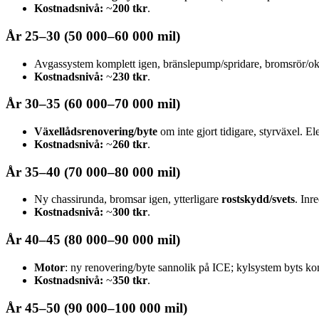
Kostnadsnivå:
~
200 tkr
.
År 25–30 (50 000–60 000 mil)
Avgassystem komplett igen, bränslepump/spridare, bromsrör/o
Kostnadsnivå:
~
230 tkr
.
År 30–35 (60 000–70 000 mil)
Växellådsrenovering/byte
om inte gjort tidigare, styrväxel. El
Kostnadsnivå:
~
260 tkr
.
År 35–40 (70 000–80 000 mil)
Ny chassirunda, bromsar igen, ytterligare
rostskydd/svets
. Inr
Kostnadsnivå:
~
300 tkr
.
År 40–45 (80 000–90 000 mil)
Motor
: ny renovering/byte sannolik på ICE; kylsystem byts kom
Kostnadsnivå:
~
350 tkr
.
År 45–50 (90 000–100 000 mil)