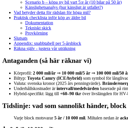
Scenario b – köpa ny bil vart 5:e år (10 bilar på 50 år)
Känslighetsanalys (hur känsligt är utfallet?)
Vad betyder detta för rädslan för höga mil?
Praktisk checklista inför köp av äldre bil
Dokumentation
Tekniskt skick
Provkörning
Slutsats
Appendix: snabbtabell per 5-årsblock
Räkna själv - justera vår uträkning
Antaganden (så här räknar vi)
Körprofil:
2 000 mil/år
⇒
10 000 mil/5 år
⇒
100 000 mil/50 å
Biltyp:
Toyota Camry (ICE/hybrid)
som symbol för långlivad
Valuta: svenska kronor (2025 års penningvärde).
Bränsle/energ
Underhållskostnader är
intervall/medelvärden
baserade på riml
Hybrid-specifikt: lägg till
+60–90 tkr
över livslängden för HV-b
Tidslinje: vad som sannolikt händer, block
Varje block motsvarar
5 år / 10 000 mil
. Miltalen nedan är
ack