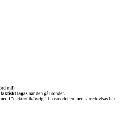
örd mil).
n
faktiskt lagas
när den går sönder.
 med i "elektronik/övrigt" i basmodellen men särredovisas här.