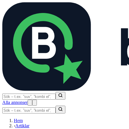
Alla annonser
Hem
›
Artiklar