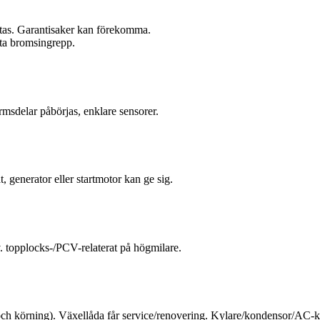
ttas. Garantisaker kan förekomma.
örsta bromsingrepp.
rmsdelar påbörjas, enklare sensorer.
 generator eller startmotor kan ge sig.
ev. topplocks-/PCV-relaterat på högmilare.
och körning). Växellåda får service/renovering. Kylare/kondensor/AC-