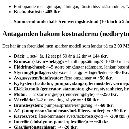
Fortlöpande rostlagningar, tätningar, fönsterhissar/låsmoduler, ”a
Kostnadsnivå:
~
405 tkr
.
Summerad underhålls-/renoveringskostnad (10 block á 5 år
Antaganden bakom kostnaderna (nedbrytn
Det här är en förenklad men spårbar modell som landar på ca
2,03 
Däck:
1 set/4 år, 12 set på 50 år á 12 tkr ⇒
144 tkr
.
Bromsar (skivor+belägg):
~1 full uppsättning/8–10 000 mil 
Fjädring/chassi:
4–5 större omgångar (dämpare, länkar, bussn
Styrning/hjullager:
styrväxel 1–2 ggr + lager/leder ⇒
~90 tkr
.
Avgassystem/katalysator:
flera omgångar ⇒
~50 tkr
.
Kylsystem (radiator, pumpar, slangar, termostater, värmep
El/elektronik (generator, startmotor, givare, styrenheter, h
Motor:
1–2 större ingrepp (renovering/byte) ⇒
~250 tkr
.
Växellåda:
1–2 renoveringar/byte ⇒
~160 tkr
.
Bränslesystem:
pumpar/spridare/rengöring ⇒
~60 tkr
.
AC (kompressor/kondensor/torkfilter/ventiler):
⇒
~50 tkr
.
Kaross/rost:
återkommande svets/lack/rostskydd ⇒
~300 tkr
(s
Interiör (stolsdynor, paneler, textilier):
⇒
~30 tkr
.
Glas/lås/fönsterhissar:
⇒
~20 tkr
.