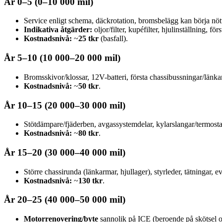
År 0–5 (0–10 000 mil)
Service enligt schema, däckrotation, bromsbelägg kan börja nö
Indikativa åtgärder:
oljor/filter, kupéfilter, hjulinställning, f
Kostnadsnivå:
~
25 tkr
(basfall).
År 5–10 (10 000–20 000 mil)
Bromsskivor/klossar, 12V-batteri, första chassibussningar/länka
Kostnadsnivå:
~
50 tkr
.
År 10–15 (20 000–30 000 mil)
Stötdämpare/fjäderben, avgassystemdelar, kylarslangar/termostat,
Kostnadsnivå:
~
80 tkr
.
År 15–20 (30 000–40 000 mil)
Större chassirunda (länkarmar, hjullager), styrleder, tätningar, 
Kostnadsnivå:
~
130 tkr
.
År 20–25 (40 000–50 000 mil)
Motorrenovering/byte
sannolik på ICE (beroende på skötsel 