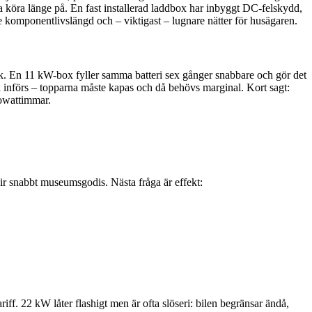
a köra länge på. En fast installerad laddbox har inbyggt DC-felskydd,
re komponentlivslängd och – viktigast – lugnare nätter för husägaren.
stik. En 11 kW-box fyller samma batteri sex gånger snabbare och gör det
na införs – topparna måste kapas och då behövs marginal. Kort sagt:
ilowattimmar.
ir snabbt museumsgodis. Nästa fråga är effekt:
iff. 22 kW låter flashigt men är ofta slöseri: bilen begränsar ändå,