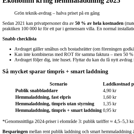
Ekonomin kring hemmaladdning 2025
Grön teknik-avdrag – halva priset på en gång
Sedan 2021 kan privatpersoner dra av
50 % av hela kostnaden
(mate
praktiken 100 000 kr för ett par i gemensam villa. En normal installat
Snabb checklista
Avdraget gäller småhus och bostadsrätter (om föreningen godkä
Kan inte kombineras med ROT för samma faktura – men 50 % 
Avdraget följer dig, inte huset. Flyttar du kan du få nytt avdrag
Så mycket sparar timpris + smart laddning
Scenario
Laddkostnad 
Publik snabbladdare
4,90 kr
Hemmaladdning, fast elpris
1,60 kr
Hemmaladdning, timpris utan styrning
1,35 kr
Hemmaladdning, timpris + smart laddning
0,95 kr
*Genomsnittliga 2024-priser i elområde 3: publik tariffer ≈ 4,5–5,3 k
Besparingen
mellan rent publik laddning och smart hemmaladdning ä