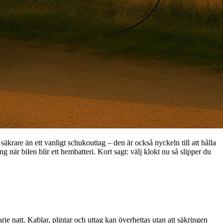
rare än ett vanligt schukouttag – den är också nyckeln till att hålla
 när bilen blir ett hembatteri. Kort sagt: välj klokt nu så slipper du
je natt. Kablar, plintar och uttag kan överhettas utan att säkringen