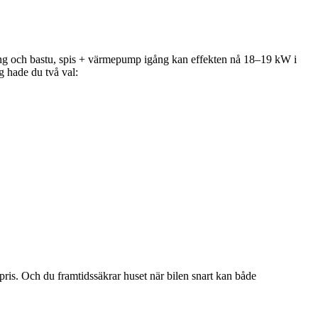
ing och bastu, spis + värmepump igång kan effekten nå 18–19 kW i
g hade du två val:
ris. Och du framtidssäkrar huset när bilen snart kan både