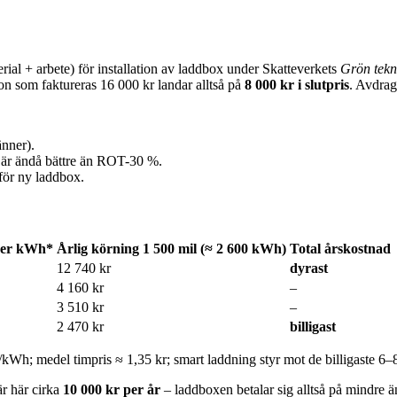
rial + arbete) för installation av laddbox under Skatteverkets
Grön tekn
ion som faktureras 16 000 kr landar alltså på
8 000 kr i slutpris
. Avdrag
nner).
är ändå bättre än ROT-30 %.
 för ny laddbox.
per kWh*
Årlig körning 1 500 mil (≈ 2 600 kWh)
Total årskostnad
12 740 kr
dyrast
4 160 kr
–
3 510 kr
–
2 470 kr
billigast
r/kWh; medel timpris ≈ 1,35 kr; smart laddning styr mot de billigaste 6
r här cirka
10 000 kr per år
– laddboxen betalar sig alltså på mindre än