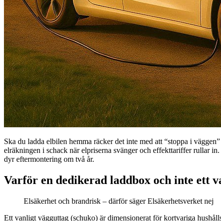
Ska du ladda elbilen hemma räcker det inte med att “stoppa i väggen” 
elräkningen i schack när elpriserna svänger och effekttariffer rullar in
dyr eftermontering om två år.
Varför en dedikerad laddbox och inte ett v
Elsäkerhet och brandrisk – därför säger Elsäkerhetsverket nej
Ett vanligt vägguttag (schuko) är dimensionerat för kortvariga hushålls