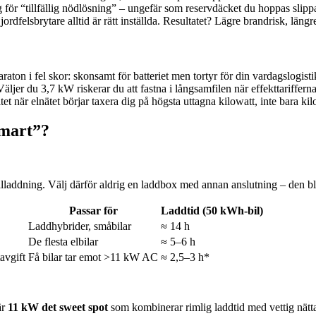
g för “tillfällig nödlösning” – ungefär som reservdäcket du hoppas slipp
dfelsbrytare alltid är rätt inställda. Resultatet? Lägre brandrisk, läng
raton i fel skor: skonsamt för batteriet men tortyr för din vardagslogi
ljer du 3,7 kW riskerar du att fastna i långsamfilen när effekttariffer
itet när elnätet börjar taxera dig på högsta uttagna kilowatt, inte bara k
smart”?
laddning. Välj därför aldrig en laddbox med annan anslutning – den bl
Passar för
Laddtid (50 kWh-bil)
Laddhybrider, småbilar
≈ 14 h
De flesta elbilar
≈ 5–6 h
avgift
Få bilar tar emot >11 kW AC
≈ 2,5–3 h*
är
11 kW det sweet spot
som kombinerar rimlig laddtid med vettig nättar