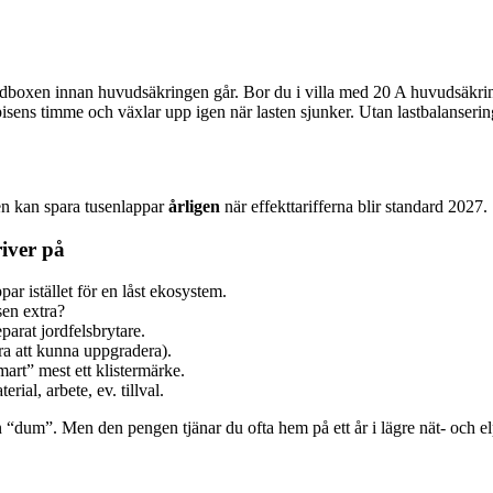
addboxen innan huvudsäkringen går. Bor du i villa med 20 A huvudsäkr
isens timme och växlar upp igen när lasten sjunker. Utan lastbalanserin
en kan spara tusenlappar
årligen
när effekttarifferna blir standard 2027.
river på
ar istället för en låst ekosystem.
en extra?
parat jordfelsbrytare.
a att kunna uppgradera).
art” mest ett klistermärke.
erial, arbete, ev. tillval.
dum”. Men den pengen tjänar du ofta hem på ett år i lägre nät- och elp