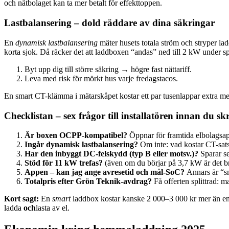
och nätbolaget kan ta mer betalt för effekttoppen.
Lastbalansering – dold räddare av dina säkringar
En
dynamisk lastbalansering
mäter husets totala ström och stryper l
korta sjok. Då räcker det att laddboxen “andas” ned till 2 kW under sp
Byt upp dig till större säkring → högre fast nättariff.
Leva med risk för mörkt hus varje fredagstacos.
En smart CT-klämma i mätarskåpet kostar ett par tusenlappar extra m
Checklistan – sex frågor till installatören innan du sk
Är boxen OCPP-kompatibel?
Öppnar för framtida elbolagsapp
Ingår dynamisk lastbalansering?
Om inte: vad kostar CT-sats
Har den inbyggt DC-felskydd (typ B eller motsv.)?
Sparar se
Stöd för 11 kW trefas?
(även om du börjar på 3,7 kW är det br
Appen – kan jag ange avresetid och mål-SoC?
Annars är “sm
Totalpris efter Grön Teknik-avdrag?
Få offerten splittrad: mat
Kort sagt:
En
smart
laddbox kostar kanske 2 000–3 000 kr mer än en “
ladda
och
lasta av el.