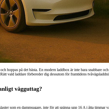
och hoppas på det bästa. En modern laddbox är inte bara snabbare och säk
. Rätt vald laddare förbereder dig dessutom för framtidens tvåvägsladdning
anligt vägguttag?
laster som en dammsugare, inte för att spänna upp 16 A i åtta timmar var