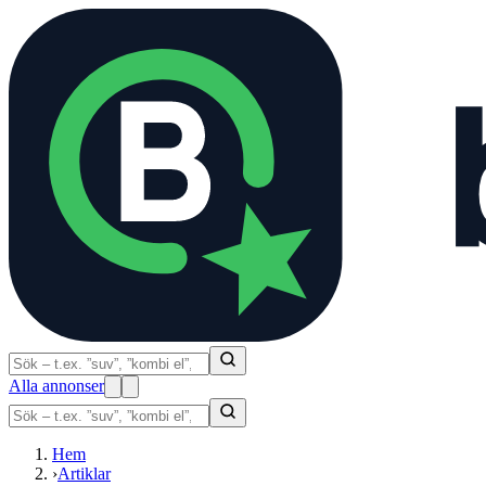
Alla annonser
Hem
›
Artiklar