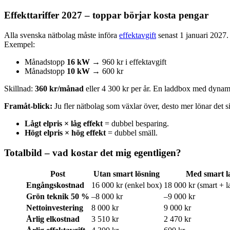
Effekttariffer 2027 – toppar börjar kosta pengar
Alla svenska nätbolag måste införa
effektavgift
senast 1 januari 2027.
Exempel:
Månadstopp
16 kW
→ 960 kr i effektavgift
Månadstopp
10 kW
→ 600 kr
Skillnad:
360 kr/månad
eller 4 300 kr per år. En laddbox med dynam
Framåt-blick:
Ju fler nätbolag som växlar över, desto mer lönar det 
Lågt elpris × låg effekt
= dubbel besparing.
Högt elpris × hög effekt
= dubbel smäll.
Totalbild – vad kostar det mig egentligen?
Post
Utan smart lösning
Med smart 
Engångskostnad
16 000 kr (enkel box)
18 000 kr (smart + l
Grön teknik 50 %
–8 000 kr
–9 000 kr
Nettoinvestering
8 000 kr
9 000 kr
Årlig elkostnad
3 510 kr
2 470 kr