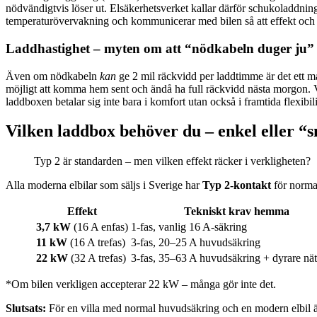
nödvändigtvis löser ut. Elsäkerhetsverket kallar därför schukoladdnin
temperaturövervakning och kommunicerar med bilen så att effekt och jor
Laddhastighet – myten om att “nödkabeln duger ju”
Även om nödkabeln
kan
ge 2 mil räckvidd per laddtimme är det ett ma
möjligt att komma hem sent och ändå ha full räckvidd nästa morgon. Vä
laddboxen betalar sig inte bara i komfort utan också i framtida flexibil
Vilken laddbox behöver du – enkel eller “
Typ 2 är standarden – men vilken effekt räcker i verkligheten?
Alla moderna elbilar som säljs i Sverige har
Typ 2-kontakt
för normal
Effekt
Tekniskt krav hemma
3,7 kW
(16 A enfas)
1-fas, vanlig 16 A-säkring
11 kW
(16 A trefas)
3-fas, 20–25 A huvudsäkring
22 kW
(32 A trefas)
3-fas, 35–63 A huvudsäkring + dyrare nät
*Om bilen verkligen accepterar 22 kW – många gör inte det.
Slutsats:
För en villa med normal huvudsäkring och en modern elbil 