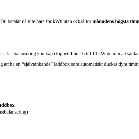
 Du betalar då inte bara för kWh utan också för
månadens högsta timm
isk lastbalansering kan kapa toppen från 16 till 10 kW genom att sänka
sig att ha en “självtänkande” laddbox som automatiskt duckar dyra timm
laddbox
astbalansering)