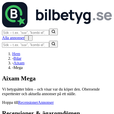
Alla annonser
Hem
›
Bilar
›
Aixam
›
Mega
Aixam Mega
Vi betygsätter bilen – och visar var du köper den. Oberoende
experttester och aktuella annonser på ett ställe.
Hoppa till
Recensioner
Annonser
Recensioner & ägaromdömen