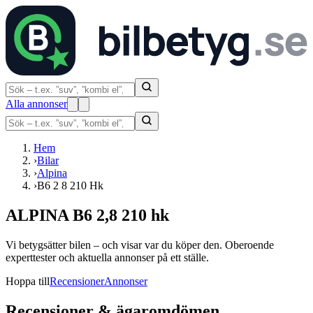
Alla annonser
Hem
›
Bilar
›
Alpina
›
B6 2 8 210 Hk
ALPINA B6 2,8 210 hk
Vi betygsätter bilen – och visar var du köper den. Oberoende
experttester och aktuella annonser på ett ställe.
Hoppa till
Recensioner
Annonser
Recensioner & ägaromdömen