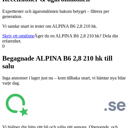
Experttester och ägaromdömen bakom betyget – filtrera per
generation.
Vi samlar snart in tester om
ALPINA B6 2,8 210 hk
.
Skriv ett omdöme
Äger du en
ALPINA B6 2,8 210 hk
? Dela din
erfarenhet.
0
Begagnade
ALPINA B6 2,8 210 hk
till
salu
Inga annonser i lager just nu – kom tillbaka snart, vi hämtar nya bilar
varje dag.
Vi hjälper dig hitta rätt bil och välja rätt annons. Oberoende, och