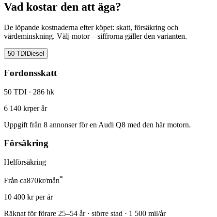
Vad kostar den att äga?
De löpande kostnaderna efter köpet: skatt, försäkring och
värdeminskning. Välj motor – siffrorna gäller den varianten.
50 TDI
Diesel
Fordonsskatt
50 TDI
· 286 hk
6 140 kr
per år
Uppgift från
8
annonser för en
Audi Q8
med den här motorn.
Försäkring
Helförsäkring
*
Från ca
870
kr/mån
10 400
kr per år
Räknat för förare
25–54 år · större stad · 1 500 mil/år