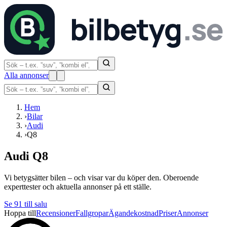
Alla annonser
Hem
›
Bilar
›
Audi
›
Q8
Audi Q8
Vi betygsätter bilen – och visar var du köper den. Oberoende
experttester och aktuella annonser på ett ställe.
Se
91
till salu
Hoppa till
Recensioner
Fallgropar
Ägandekostnad
Priser
Annonser