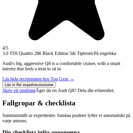
4
/5
3.0 TDI Quattro 286 Black Edition 5dr Tiptronic
På engelska
Audi's big, aggressive Q8 is a comfortable cruiser, with a smart
interior that feels a treat to sit in
Läs hela recensionen hos
Top Gear
→
Läs in fler expertrecensioner
Skriv ett omdöme
Äger du en
Audi Q8
? Dela din erfarenhet.
Fallgropar & checklista
Sammanställt ur experttester. Samma punkter lyfter vi automatiskt på
varje annons.
Din checklista inför annonserna