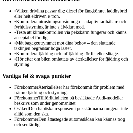
•
Vilken drivlina passar dig: diesel för långkörare, laddhybrid
eller helt eldriven e-tron.
•
Kontrollera utrustningsnivån noga – adaptiv farthållare och
fyrhjulsstyrning är inte självklart med.
•
Testa att klimatkontrollen via pekskärm fungerar och känns
acceptabel för dig.
•
Mät bagageutrymmet mot dina behov – den sluttande
taklinjen begränsar höga laster.
•
Kontrollera fjädring och luftfjädring för fel eller slitage.
•
Hör efter om bilen omfattats av återkallelser för fjädring och
styrning.
Vanliga fel & svaga punkter
Förekommer
Återkallelser har förekommit för problem med
främre fjädring och styrning.
Förekommer
Tillförlitligheten på besläktade Audi-modeller
beskrivs som under genomsnittet.
Osäkert
Den haptiska responsen i pekskärmarna fungerar inte
alltid som den ska.
Förekommer
Den åttastegade automatlådan kan kännas trög
och senfärdig.