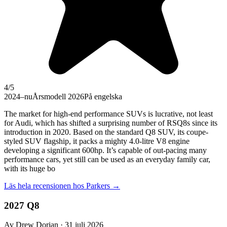
4
/5
2024–nu
Årsmodell 2026
På engelska
The market for high-end performance SUVs is lucrative, not least
for Audi, which has shifted a surprising number of RSQ8s since its
introduction in 2020. Based on the standard Q8 SUV, its coupe-
styled SUV flagship, it packs a mighty 4.0-litre V8 engine
developing a significant 600hp. It’s capable of out-pacing many
performance cars, yet still can be used as an everyday family car,
with its huge bo
Läs hela recensionen hos
Parkers
→
2027 Q8
Av Drew Dorian · 31 juli 2026