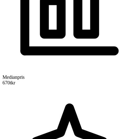
Medianpris
670
tkr