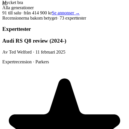
Mycket bra
81
Alla generationer
91
till salu
· från
414 900
kr
Se annonser →
Recensionerna bakom betyget
·
73 experttester
Experttester
Audi RS Q8 review (2024-)
Av Ted Welford · 11 februari 2025
Expertrecension · Parkers