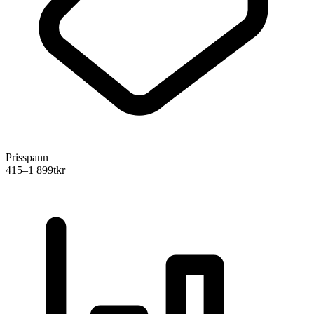
Prisspann
415–1 899
tkr