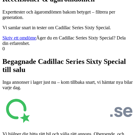
Experttester och ägaromdömen bakom betyget – filtrera per
generation.
Vi samlar snart in tester om
Cadillac Series Sixty Special
.
Skriv ett omdöme
Äger du en
Cadillac Series Sixty Special
? Dela
din erfarenhet.
0
Begagnade
Cadillac Series Sixty Special
till salu
Inga annonser i lager just nu – kom tillbaka snart, vi hämtar nya bilar
varje dag.
Vi hjälper dig hitta rätt bil och välja rätt annons. Oberoende, och