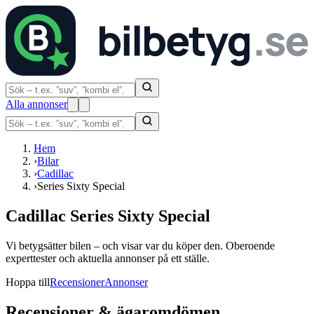
Alla annonser
Hem
›
Bilar
›
Cadillac
›
Series Sixty Special
Cadillac Series Sixty Special
Vi betygsätter bilen – och visar var du köper den. Oberoende
experttester och aktuella annonser på ett ställe.
Hoppa till
Recensioner
Annonser
Recensioner & ägaromdömen