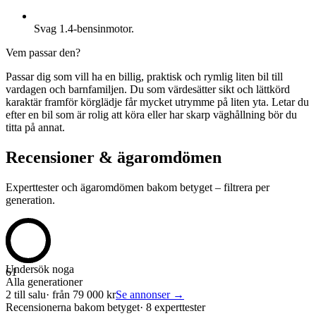
Svag 1.4-bensinmotor.
Vem passar den?
Passar dig som vill ha en billig, praktisk och rymlig liten bil till
vardagen och barnfamiljen. Du som värdesätter sikt och lättkörd
karaktär framför körglädje får mycket utrymme på liten yta. Letar du
efter en bil som är rolig att köra eller har skarp väghållning bör du
titta på annat.
Recensioner & ägaromdömen
Experttester och ägaromdömen bakom betyget – filtrera per
generation.
Undersök noga
61
Alla generationer
2
till salu
· från
79 000
kr
Se annonser →
Recensionerna bakom betyget
·
8 experttester