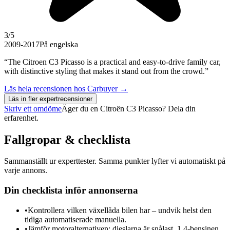
3
/5
2009-2017
På engelska
“The Citroen C3 Picasso is a practical and easy-to-drive family car,
with distinctive styling that makes it stand out from the crowd.”
Läs hela recensionen hos
Carbuyer
→
Läs in fler expertrecensioner
Skriv ett omdöme
Äger du en
Citroën C3 Picasso
? Dela din
erfarenhet.
Fallgropar & checklista
Sammanställt ur experttester. Samma punkter lyfter vi automatiskt på
varje annons.
Din checklista inför annonserna
•
Kontrollera vilken växellåda bilen har – undvik helst den
tidiga automatiserade manuella.
•
Jämför motoralternativen; dieslarna är snålast, 1.4-bensinen