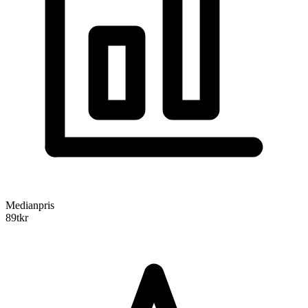
Medianpris
89
tkr