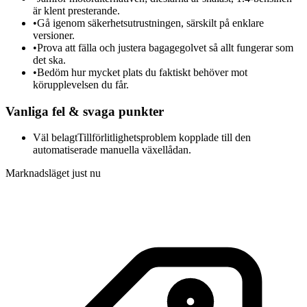
är klent presterande.
•
Gå igenom säkerhetsutrustningen, särskilt på enklare
versioner.
•
Prova att fälla och justera bagagegolvet så allt fungerar som
det ska.
•
Bedöm hur mycket plats du faktiskt behöver mot
körupplevelsen du får.
Vanliga fel & svaga punkter
Väl belagt
Tillförlitlighetsproblem kopplade till den
automatiserade manuella växellådan.
Marknadsläget just nu