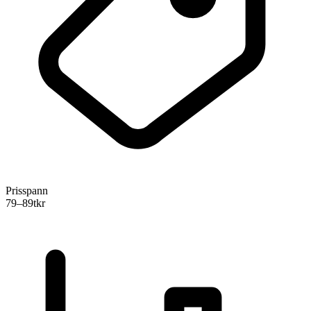
Prisspann
79–89
tkr