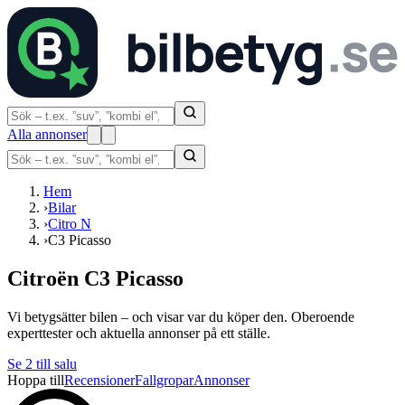
Alla annonser
Hem
›
Bilar
›
Citro N
›
C3 Picasso
Citroën C3 Picasso
Vi betygsätter bilen – och visar var du köper den. Oberoende
experttester och aktuella annonser på ett ställe.
Se
2
till salu
Hoppa till
Recensioner
Fallgropar
Annonser