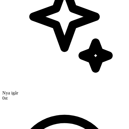
Nya igår
0
st