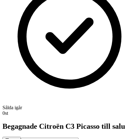
Sålda igår
0
st
Begagnade
Citroën C3 Picasso
till salu