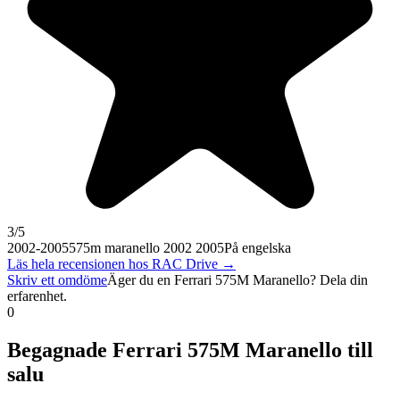
3
/5
2002-2005
575m maranello 2002 2005
På engelska
Läs hela recensionen hos
RAC Drive
→
Skriv ett omdöme
Äger du en
Ferrari 575M Maranello
? Dela din
erfarenhet.
0
Begagnade
Ferrari 575M Maranello
till
salu