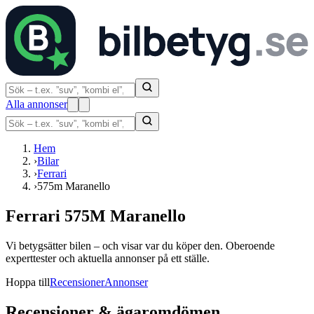
Alla annonser
Hem
›
Bilar
›
Ferrari
›
575m Maranello
Ferrari 575M Maranello
Vi betygsätter bilen – och visar var du köper den. Oberoende
experttester och aktuella annonser på ett ställe.
Hoppa till
Recensioner
Annonser
Recensioner & ägaromdömen