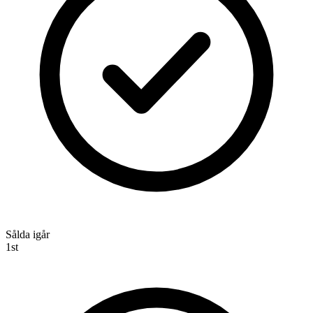
Sålda igår
1
st