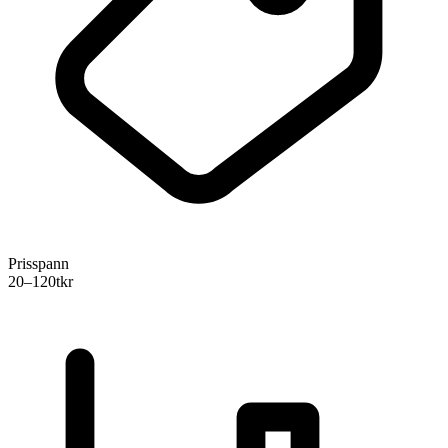
Prisspann
20–120
tkr