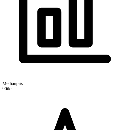
Medianpris
90
tkr