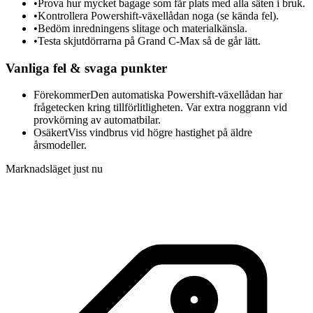
•
Prova hur mycket bagage som får plats med alla säten i bruk.
•
Kontrollera Powershift-växellådan noga (se kända fel).
•
Bedöm inredningens slitage och materialkänsla.
•
Testa skjutdörrarna på Grand C-Max så de går lätt.
Vanliga fel & svaga punkter
Förekommer
Den automatiska Powershift-växellådan har
frågetecken kring tillförlitligheten. Var extra noggrann vid
provkörning av automatbilar.
Osäkert
Viss vindbrus vid högre hastighet på äldre
årsmodeller.
Marknadsläget just nu