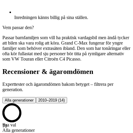
Inredningen känns billig på sina ställen.
Vem passar den?
Passar barnfamiljen som vill ha praktisk vardagsbil men ändå tycker
att bilen ska vara rolig att köra. Grand C-Max fungerar för yngre
familjer som behöver extrasäten ibland. Den som har tonåringar eller
ofta kör fullastat med sju personer bör titta på rymligare alternativ
som VW Touran eller Citroën C4 Picasso.
Recensioner & ägaromdömen
Experttester och ägaromdömen bakom betyget – filtrera per
generation.
Alla generationer
2010–2019
(
14
)
Bra val
70
Alla generationer