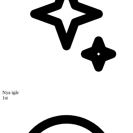
Nya igår
1
st