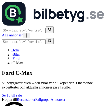
Alla annonser
Hem
›
Bilar
›
Ford
›
C Max
Ford C-Max
Vi betygsätter bilen – och visar var du köper den. Oberoende
experttester och aktuella annonser på ett ställe.
Se
13
till salu
Hoppa till
Recensioner
Fallgropar
Annonser