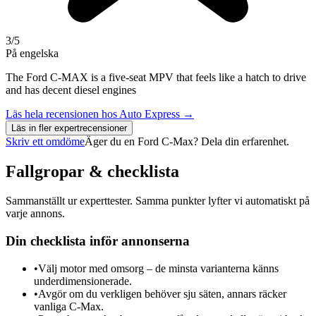
3
/5
På engelska
The Ford C-MAX is a five-seat MPV that feels like a hatch to drive
and has decent diesel engines
Läs hela recensionen hos
Auto Express
→
Läs in fler expertrecensioner
Skriv ett omdöme
Äger du en
Ford C-Max
? Dela din erfarenhet.
Fallgropar & checklista
Sammanställt ur experttester. Samma punkter lyfter vi automatiskt på
varje annons.
Din checklista inför annonserna
•
Välj motor med omsorg – de minsta varianterna känns
underdimensionerade.
•
Avgör om du verkligen behöver sju säten, annars räcker
vanliga C-Max.