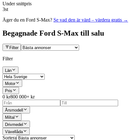
Under snittpris
3
st
Äger du en
Ford S-Max
?
Se vad den är värd – värdera gratis →
Begagnade
Ford S-Max
till salu
Filter
Filter
Län
Motor
Pris
0 kr
800 000+ kr
Årsmodell
Miltal
Drivmedel
Växellåda
Sortera