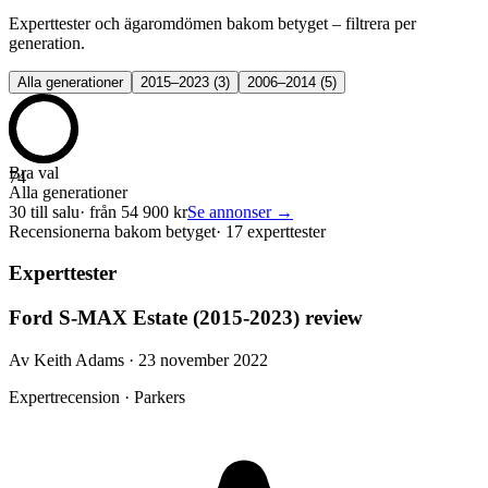
Experttester och ägaromdömen bakom betyget – filtrera per
generation.
Alla generationer
2015–2023
(
3
)
2006–2014
(
5
)
Bra val
74
Alla generationer
30
till salu
· från
54 900
kr
Se annonser →
Recensionerna bakom betyget
·
17 experttester
Experttester
Ford S-MAX Estate (2015-2023) review
Av Keith Adams · 23 november 2022
Expertrecension · Parkers