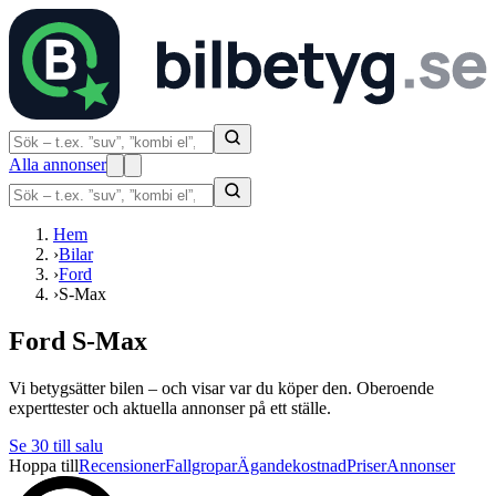
Alla annonser
Hem
›
Bilar
›
Ford
›
S-Max
Ford S-Max
Vi betygsätter bilen – och visar var du köper den. Oberoende
experttester och aktuella annonser på ett ställe.
Se
30
till salu
Hoppa till
Recensioner
Fallgropar
Ägandekostnad
Priser
Annonser