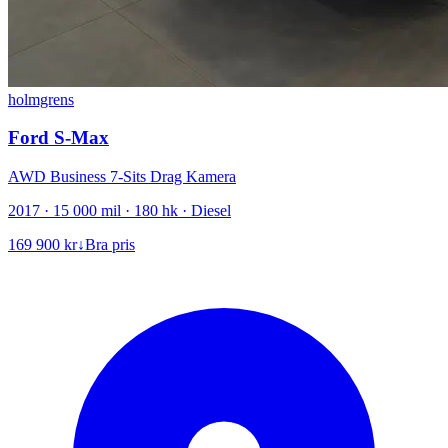
holmgrens
Ford S-Max
AWD Business 7-Sits Drag Kamera
2017 · 15 000 mil · 180 hk · Diesel
169 900 kr
↓
Bra pris