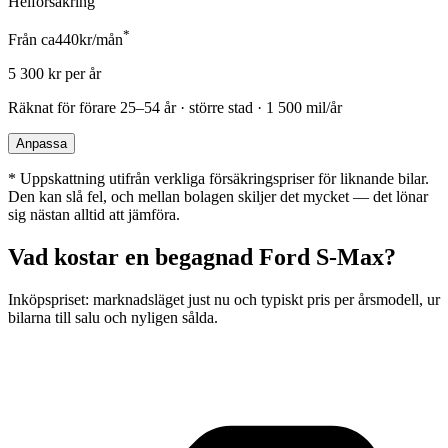
Helförsäkring
*
Från ca
440
kr/mån
5 300
kr per år
Räknat för förare
25–54 år · större stad · 1 500 mil/år
Anpassa
*
Uppskattning utifrån verkliga försäkringspriser för liknande bilar.
Den kan slå fel, och mellan bolagen skiljer det mycket — det lönar
sig nästan alltid att jämföra.
Vad kostar en begagnad
Ford S-Max
?
Inköpspriset: marknadsläget just nu och typiskt pris per årsmodell, ur
bilarna till salu och nyligen sålda.