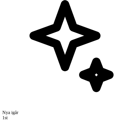
Nya igår
1
st