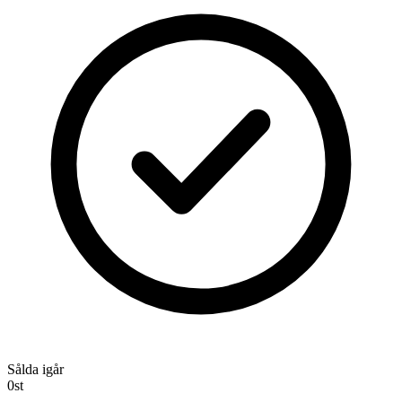
Sålda igår
0
st