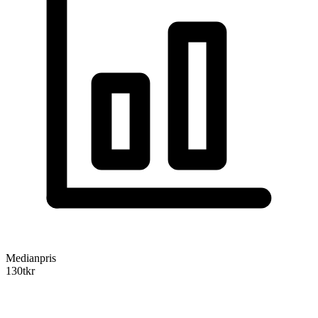
Medianpris
130
tkr