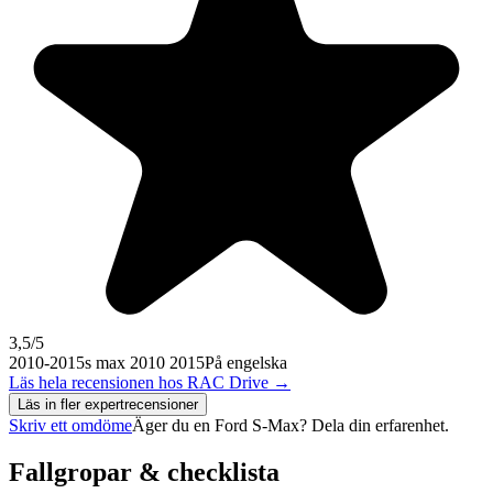
3,5
/5
2010-2015
s max 2010 2015
På engelska
Läs hela recensionen hos
RAC Drive
→
Läs in fler expertrecensioner
Skriv ett omdöme
Äger du en
Ford S-Max
? Dela din erfarenhet.
Fallgropar & checklista