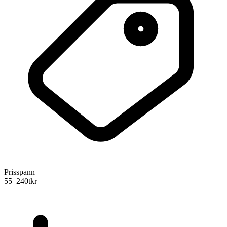
Prisspann
55–240
tkr