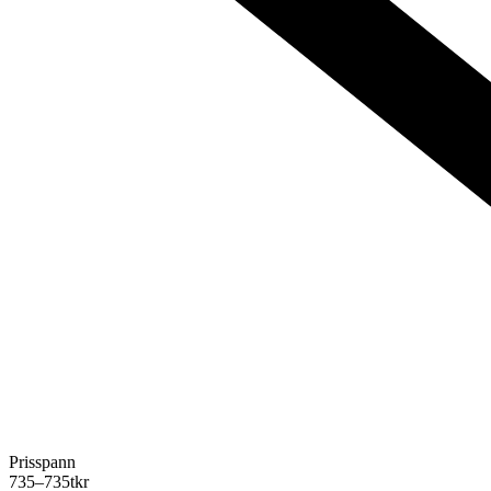
Prisspann
735–735
tkr