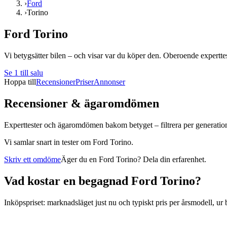
›
Ford
›
Torino
Ford Torino
Vi betygsätter bilen – och visar var du köper den. Oberoende experttest
Se
1
till salu
Hoppa till
Recensioner
Priser
Annonser
Recensioner & ägaromdömen
Experttester och ägaromdömen bakom betyget – filtrera per generatio
Vi samlar snart in tester om
Ford Torino
.
Skriv ett omdöme
Äger du en
Ford Torino
? Dela din erfarenhet.
Vad kostar en begagnad
Ford Torino
?
Inköpspriset: marknadsläget just nu och typiskt pris per årsmodell, ur b