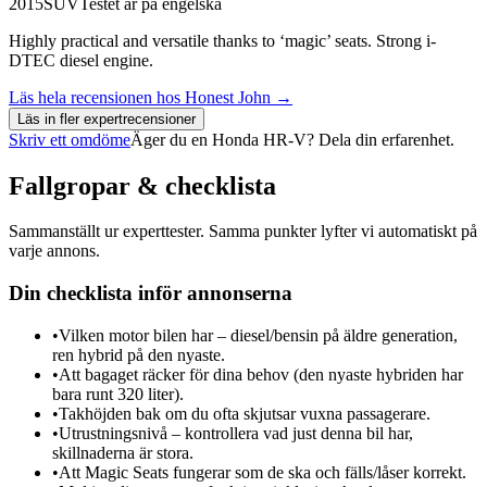
2015
SUV
Testet är på engelska
Highly practical and versatile thanks to ‘magic’ seats. Strong i-
DTEC diesel engine.
Läs hela recensionen hos
Honest John
→
Läs in fler expertrecensioner
Skriv ett omdöme
Äger du en
Honda HR-V
? Dela din erfarenhet.
Fallgropar & checklista
Sammanställt ur experttester. Samma punkter lyfter vi automatiskt på
varje annons.
Din checklista inför annonserna
•
Vilken motor bilen har – diesel/bensin på äldre generation,
ren hybrid på den nyaste.
•
Att bagaget räcker för dina behov (den nyaste hybriden har
bara runt 320 liter).
•
Takhöjden bak om du ofta skjutsar vuxna passagerare.
•
Utrustningsnivå – kontrollera vad just denna bil har,
skillnaderna är stora.
•
Att Magic Seats fungerar som de ska och fälls/låser korrekt.