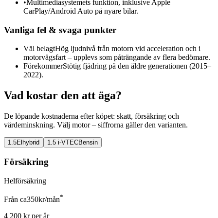
•
Multimediasystemets funktion, inklusive Apple
CarPlay/Android Auto på nyare bilar.
Vanliga fel & svaga punkter
Väl belagt
Hög ljudnivå från motorn vid acceleration och i
motorvägsfart – upplevs som påträngande av flera bedömare.
Förekommer
Stötig fjädring på den äldre generationen (2015–
2022).
Vad kostar den att äga?
De löpande kostnaderna efter köpet: skatt, försäkring och
värdeminskning. Välj motor – siffrorna gäller den varianten.
1.5
Elhybrid
1.5 i-VTEC
Bensin
Försäkring
Helförsäkring
*
Från ca
350
kr/mån
4 200
kr per år