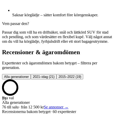
Saknar körglädje – sätter komfort före köregenskaper.
Vem passar den?
Passar dig som vill ha en driftsäker, snål och lättkörd SUV för stad
och pendling, och som värdesätter en flexibel kupé. Välj något annat
om du vill ha körglädje, fyrhjulsdrift eller ett stort bagageutrymme.
Recensioner & ägaromdömen
Experttester och ägaromdömen bakom betyget – filtrera per
generation.
Alla generationer
2021–idag
(
21
)
2015–2022
(
19
)
Bra val
73
Alla generationer
76
till salu
· från
12 500
kr
Se annonser →
Recensionerna bakom betyget
·
60 experttester