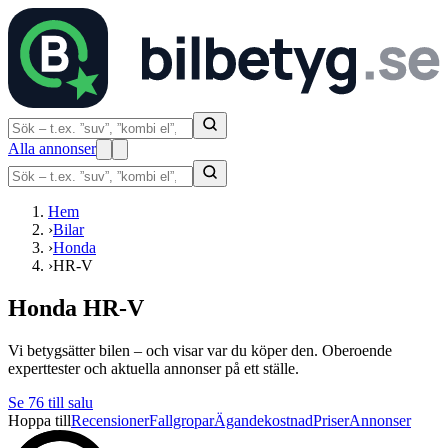
Alla annonser
Hem
›
Bilar
›
Honda
›
HR-V
Honda HR-V
Vi betygsätter bilen – och visar var du köper den. Oberoende
experttester och aktuella annonser på ett ställe.
Se
76
till salu
Hoppa till
Recensioner
Fallgropar
Ägandekostnad
Priser
Annonser