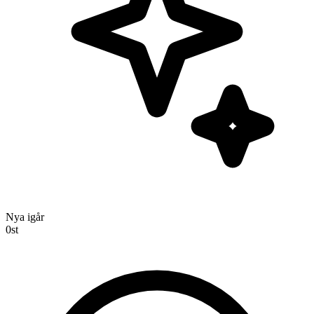
Nya igår
0
st