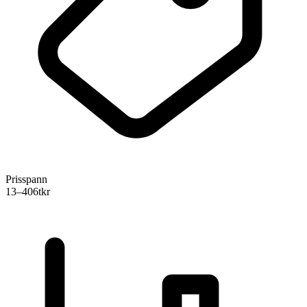
Prisspann
13–406
tkr