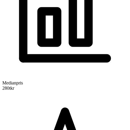
Medianpris
280
tkr