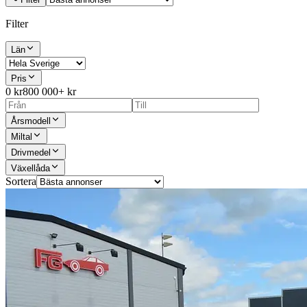
Filter
Län
Pris
0 kr
800 000+ kr
Årsmodell
Miltal
Drivmedel
Växellåda
Sortera