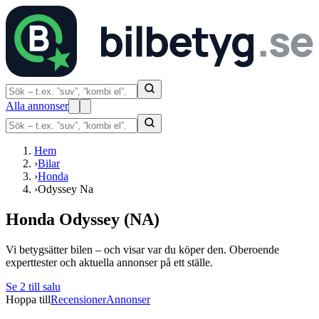
Alla annonser
Hem
›
Bilar
›
Honda
›
Odyssey Na
Honda Odyssey (NA)
Vi betygsätter bilen – och visar var du köper den. Oberoende
experttester och aktuella annonser på ett ställe.
Se
2
till salu
Hoppa till
Recensioner
Annonser