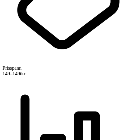
Prisspann
149–149
tkr