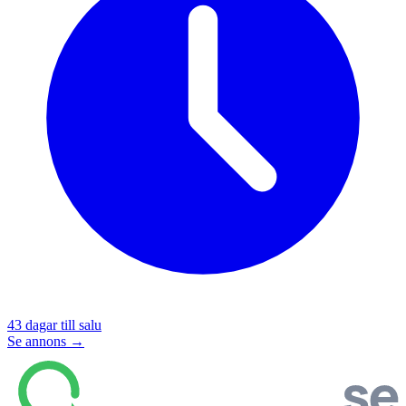
43
dagar till salu
Se annons →