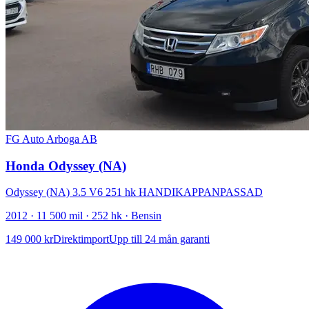
FG Auto Arboga AB
Honda Odyssey (NA)
Odyssey (NA) 3.5 V6 251 hk HANDIKAPPANPASSAD
2012 · 11 500 mil · 252 hk · Bensin
149 000 kr
Direktimport
Upp till 24 mån garanti