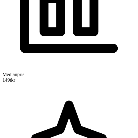
Medianpris
149
tkr