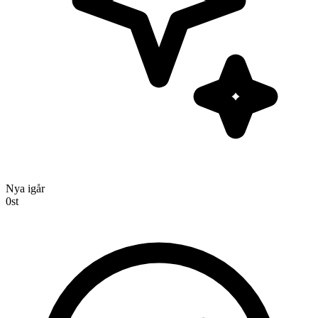
Nya igår
0
st