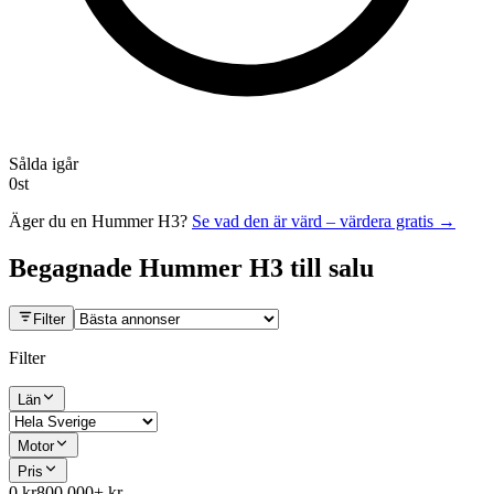
Sålda igår
0
st
Äger du en
Hummer H3
?
Se vad den är värd – värdera gratis →
Begagnade
Hummer H3
till salu
Filter
Filter
Län
Motor
Pris
0 kr
800 000+ kr