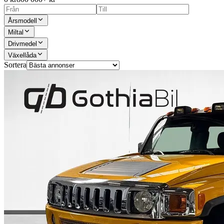
Årsmodell
Miltal
Drivmedel
Växellåda
Sortera