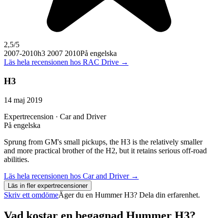
2,5
/5
2007-2010
h3 2007 2010
På engelska
Läs hela recensionen hos
RAC Drive
→
H3
14 maj 2019
Expertrecension · Car and Driver
På engelska
Sprung from GM's small pickups, the H3 is the relatively smaller
and more practical brother of the H2, but it retains serious off-road
abilities.
Läs hela recensionen hos
Car and Driver
→
Läs in fler expertrecensioner
Skriv ett omdöme
Äger du en
Hummer H3
? Dela din erfarenhet.
Vad kostar en begagnad
Hummer H3
?