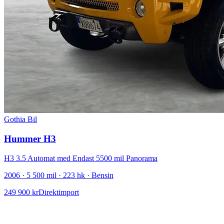
Gothia Bil
Hummer H3
H3 3.5 Automat med Endast 5500 mil Panorama
2006 · 5 500 mil · 223 hk · Bensin
249 900 kr
Direktimport