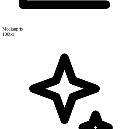
Medianpris
130
tkr