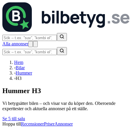
Alla annonser
Hem
›
Bilar
›
Hummer
›
H3
Hummer H3
Vi betygsätter bilen – och visar var du köper den. Oberoende
experttester och aktuella annonser på ett ställe.
Se
5
till salu
Hoppa till
Recensioner
Priser
Annonser