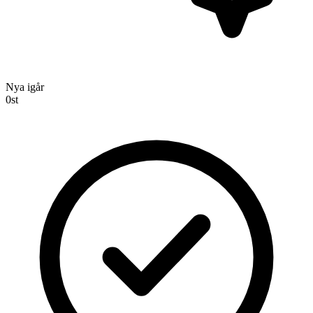
Nya igår
0
st