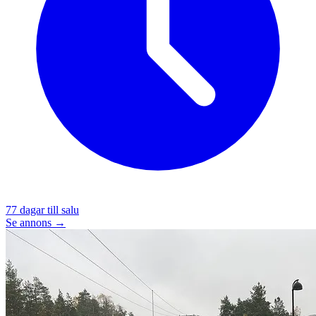
77
dagar till salu
Se annons →