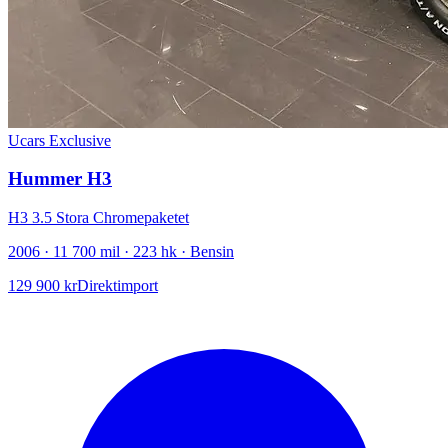
Ucars Exclusive
Hummer H3
H3 3.5 Stora Chromepaketet
2006 · 11 700 mil · 223 hk · Bensin
129 900 kr
Direktimport