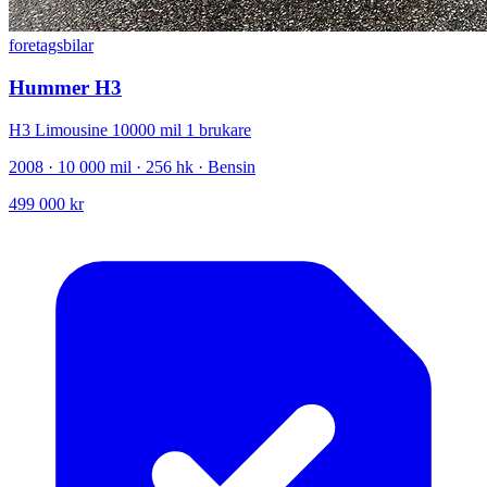
foretagsbilar
Hummer H3
H3 Limousine 10000 mil 1 brukare
2008 · 10 000 mil · 256 hk · Bensin
499 000 kr