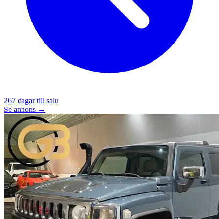
267
dagar till salu
Se annons →