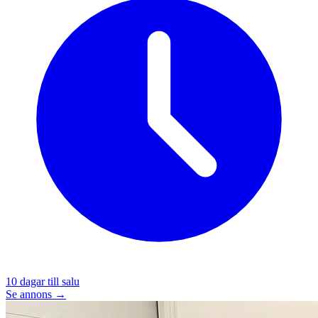
10
dagar till salu
Se annons →