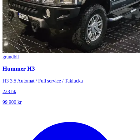
grandbil
Hummer H3
H3 3.5 Automat / Full service / Taklucka
223 hk
99 900 kr