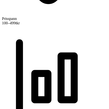
Prisspann
100–499
tkr