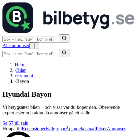
Alla annonser
Hem
›
Bilar
›
Hyundai
›
Bayon
Hyundai Bayon
Vi betygsätter bilen – och visar var du köper den. Oberoende
experttester och aktuella annonser på ett ställe.
Se
57
till salu
Hoppa till
Recensioner
Fallgropar
Ägandekostnad
Priser
Annonser