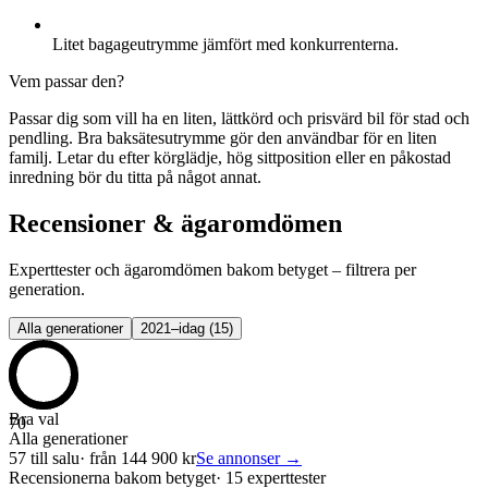
Litet bagageutrymme jämfört med konkurrenterna.
Vem passar den?
Passar dig som vill ha en liten, lättkörd och prisvärd bil för stad och
pendling. Bra baksätesutrymme gör den användbar för en liten
familj. Letar du efter körglädje, hög sittposition eller en påkostad
inredning bör du titta på något annat.
Recensioner & ägaromdömen
Experttester och ägaromdömen bakom betyget – filtrera per
generation.
Alla generationer
2021–idag
(
15
)
Bra val
70
Alla generationer
57
till salu
· från
144 900
kr
Se annonser →
Recensionerna bakom betyget
·
15 experttester