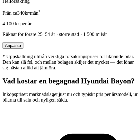
Helförsäkring
*
Från ca
340
kr/mån
4 100
kr per år
Räknat för förare
25–54 år · större stad · 1 500 mil/år
Anpassa
*
Uppskattning utifrån verkliga försäkringspriser för liknande bilar.
Den kan slå fel, och mellan bolagen skiljer det mycket — det lönar
sig nästan alltid att jämföra.
Vad kostar en begagnad
Hyundai Bayon
?
Inköpspriset: marknadsläget just nu och typiskt pris per årsmodell, ur
bilarna till salu och nyligen sålda.