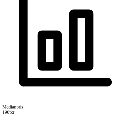
Medianpris
190
tkr