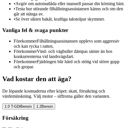
•
Avgör om automatlåda eller manuell passar din körning bäst.
•
Testa hur störande filhållningsassistansen känns och om den
går att stänga av.
•
Se över sikten bakåt, kraftiga takstolpar skymmer.
Vanliga fel & svaga punkter
Förekommer
Filhållningsassistansen upplevs som aggressiv
och kan rycka i ratten.
Förekommer
Vind- och vägbuller dämpas sämre än hos
konkurrenterna vid landsvägsfart.
Förekommer
Fjädringen blir hård och stötig vid större gupp
och gropar.
Vad kostar den att äga?
De löpande kostnaderna efter köpet: skatt, försäkring och
värdeminskning. Välj motor – siffrorna gäller den varianten.
1.0 T-GDi
Bensin
1.2
Bensin
Försäkring