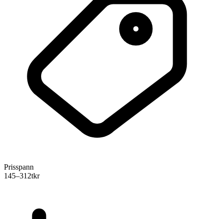
Prisspann
145–312
tkr