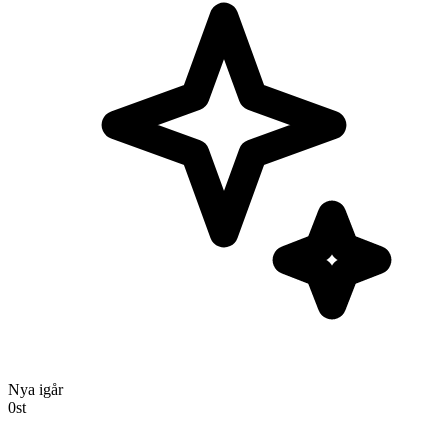
Nya igår
0
st