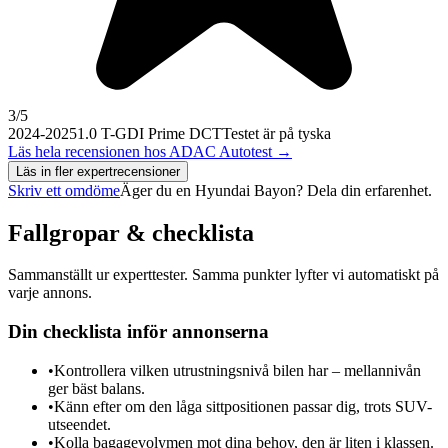
3
/5
2024-2025
1.0 T-GDI Prime DCT
Testet är på tyska
Läs hela recensionen hos
ADAC Autotest
→
Läs in fler expertrecensioner
Skriv ett omdöme
Äger du en
Hyundai Bayon
? Dela din erfarenhet.
Fallgropar & checklista
Sammanställt ur experttester. Samma punkter lyfter vi automatiskt på
varje annons.
Din checklista inför annonserna
•
Kontrollera vilken utrustningsnivå bilen har – mellannivån
ger bäst balans.
•
Känn efter om den låga sittpositionen passar dig, trots SUV-
utseendet.
•
Kolla bagagevolymen mot dina behov, den är liten i klassen.