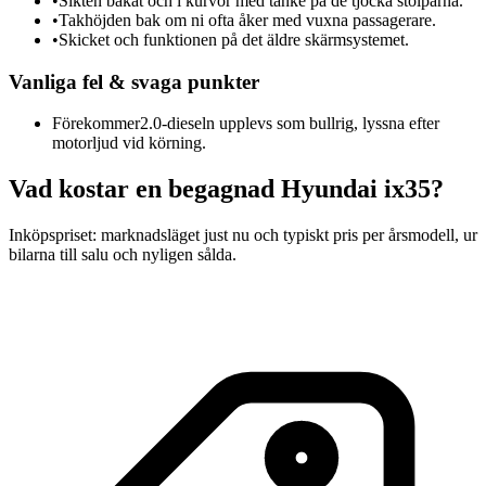
•
Sikten bakåt och i kurvor med tanke på de tjocka stolparna.
•
Takhöjden bak om ni ofta åker med vuxna passagerare.
•
Skicket och funktionen på det äldre skärmsystemet.
Vanliga fel & svaga punkter
Förekommer
2.0-dieseln upplevs som bullrig, lyssna efter
motorljud vid körning.
Vad kostar en begagnad
Hyundai ix35
?
Inköpspriset: marknadsläget just nu och typiskt pris per årsmodell, ur
bilarna till salu och nyligen sålda.