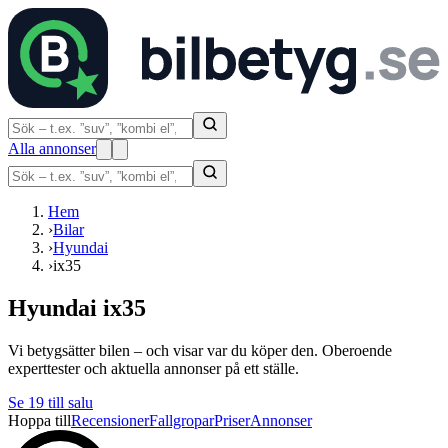
Alla annonser
Hem
›
Bilar
›
Hyundai
›
ix35
Hyundai ix35
Vi betygsätter bilen – och visar var du köper den. Oberoende
experttester och aktuella annonser på ett ställe.
Se
19
till salu
Hoppa till
Recensioner
Fallgropar
Priser
Annonser