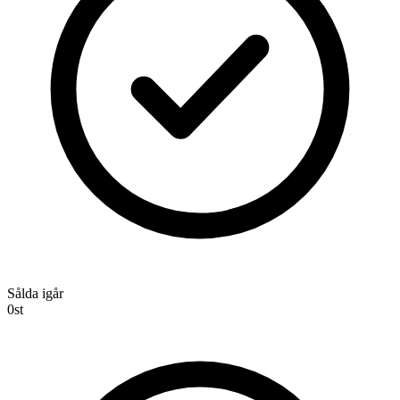
Sålda igår
0
st