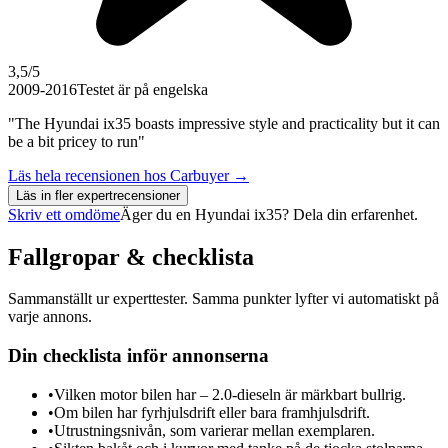
3,5
/5
2009-2016
Testet är på engelska
"The Hyundai ix35 boasts impressive style and practicality but it can
be a bit pricey to run"
Läs hela recensionen hos
Carbuyer
→
Läs in fler expertrecensioner
Skriv ett omdöme
Äger du en
Hyundai ix35
? Dela din erfarenhet.
Fallgropar & checklista
Sammanställt ur experttester. Samma punkter lyfter vi automatiskt på
varje annons.
Din checklista inför annonserna
•
Vilken motor bilen har – 2.0-dieseln är märkbart bullrig.
•
Om bilen har fyrhjulsdrift eller bara framhjulsdrift.
•
Utrustningsnivån, som varierar mellan exemplaren.