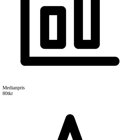
Medianpris
80
tkr