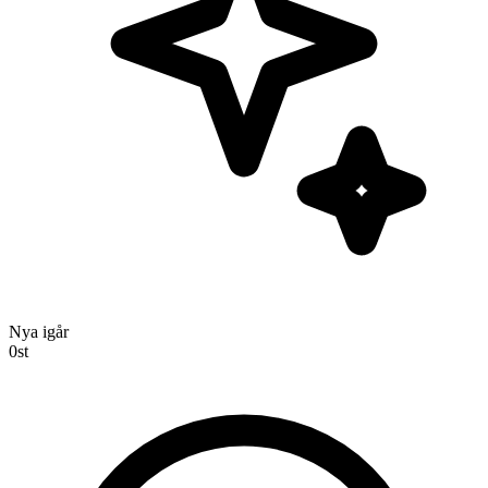
Nya igår
0
st