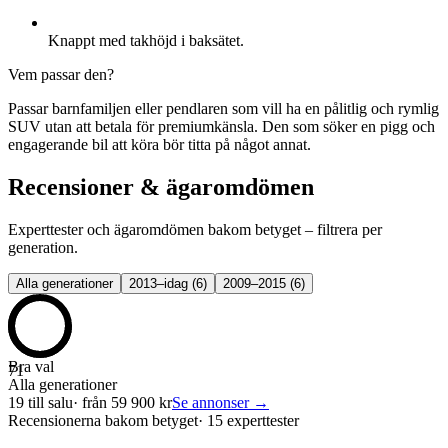
Knappt med takhöjd i baksätet.
Vem passar den?
Passar barnfamiljen eller pendlaren som vill ha en pålitlig och rymlig
SUV utan att betala för premiumkänsla. Den som söker en pigg och
engagerande bil att köra bör titta på något annat.
Recensioner & ägaromdömen
Experttester och ägaromdömen bakom betyget – filtrera per
generation.
Alla generationer
2013–idag
(
6
)
2009–2015
(
6
)
Bra val
71
Alla generationer
19
till salu
· från
59 900
kr
Se annonser →
Recensionerna bakom betyget
·
15 experttester