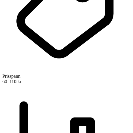
Prisspann
60–110
tkr