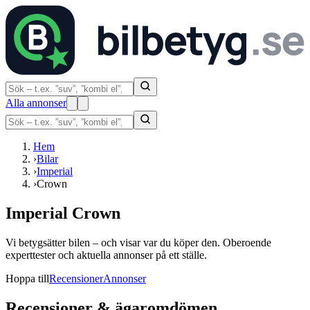
Alla annonser
Hem
›
Bilar
›
Imperial
›
Crown
Imperial Crown
Vi betygsätter bilen – och visar var du köper den. Oberoende
experttester och aktuella annonser på ett ställe.
Hoppa till
Recensioner
Annonser
Recensioner & ägaromdömen