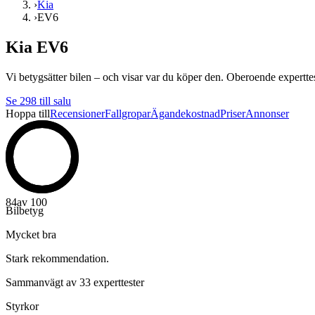
›
Kia
›
EV6
Kia EV6
Vi betygsätter bilen – och visar var du köper den. Oberoende experttest
Se
298
till salu
Hoppa till
Recensioner
Fallgropar
Ägandekostnad
Priser
Annonser
84
av 100
Bilbetyg
Mycket bra
Stark rekommendation.
Sammanvägt av 33 experttester
Styrkor