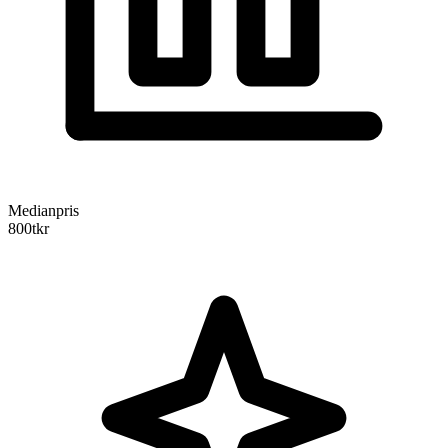
Medianpris
800
tkr