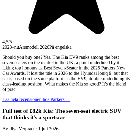
4,5
/5
2023–nu
Årsmodell 2026
På engelska
Should you buy one? Yes. The Kia EV9 ranks among the best
seven-seaters on the market in the UK, a point underlined by it
taking top honours as Best Seven-Seater in the 2025 Parkers New
Car Awards. It lost the title in 2026 to the Hyundai Ioniq 9, but that
car is based on the same platform as the EV9, double-underlining its
class-leading position. What makes the Kia so good? It’s the blend
of prac
Läs hela recensionen hos
Parkers
→
Full test of £82k Kia: The seven-seat electric SUV
that thinks it's a sportscar
Av Illya Verpraet · 1 juli 2026