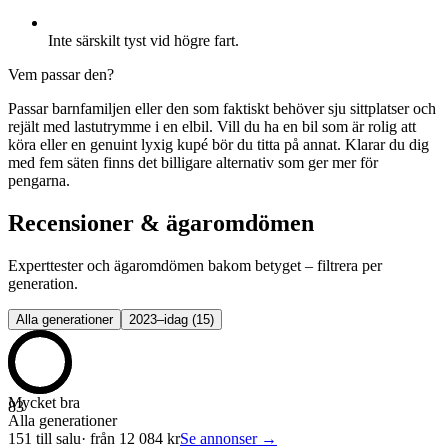
Inte särskilt tyst vid högre fart.
Vem passar den?
Passar barnfamiljen eller den som faktiskt behöver sju sittplatser och
rejält med lastutrymme i en elbil. Vill du ha en bil som är rolig att
köra eller en genuint lyxig kupé bör du titta på annat. Klarar du dig
med fem säten finns det billigare alternativ som ger mer för
pengarna.
Recensioner & ägaromdömen
Experttester och ägaromdömen bakom betyget – filtrera per
generation.
Alla generationer
2023–idag
(
15
)
Mycket bra
83
Alla generationer
151
till salu
· från
12 084
kr
Se annonser →