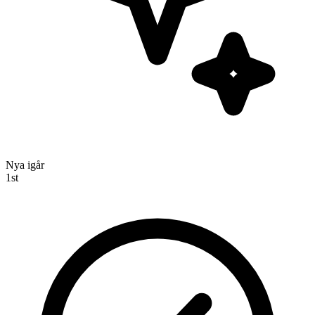
Nya igår
1
st