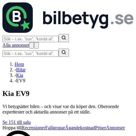
Alla annonser
Hem
›
Bilar
›
Kia
›
EV9
Kia EV9
Vi betygsätter bilen – och visar var du köper den. Oberoende
experttester och aktuella annonser på ett ställe.
Se
151
till salu
Hoppa till
Recensioner
Fallgropar
Ägandekostnad
Priser
Annonser