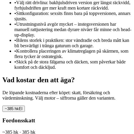
•
Välj rätt drivlina: bakhjulsdriven version ger längst räckvidd,
fyrhjulsdriften ger mer kraft men kortare räckvidd.
•
Sittkonfiguration: sexsits finns bara på toppversionen, annars
sjusits.
•
Utrustningsnivå avgör mycket – instegsversionen har
manuell rattjustering medan dyrare nivåer får minne och head-
up-display.
•
Bilens storlek i praktiken: stor vändradie och breda mått kan
bli besvärligt i trånga gaturum och garage.
•
Kontrollera placeringen av klimatreglagen på skärmen, som
flera tycker är ostrategisk.
•
Skick på de stora fälgarna och däcken, som påverkar både
komfort och däckljud.
Vad kostar den att äga?
De löpande kostnaderna efter köpet: skatt, försäkring och
värdeminskning. Välj motor – siffrorna gäller den varianten.
~385 hk
El
Fordonsskatt
~385 hk
· 385 hk