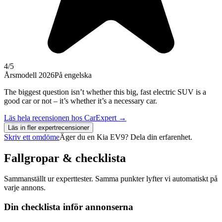
4
/5
Årsmodell 2026
På engelska
The biggest question isn’t whether this big, fast electric SUV is a
good car or not – it’s whether it’s a necessary car.
Läs hela recensionen hos
CarExpert
→
Läs in fler expertrecensioner
Skriv ett omdöme
Äger du en
Kia EV9
? Dela din erfarenhet.
Fallgropar & checklista
Sammanställt ur experttester. Samma punkter lyfter vi automatiskt på
varje annons.
Din checklista inför annonserna