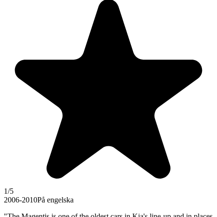
1
/5
2006-2010
På engelska
"The Magentis is one of the oldest cars in Kia's line-up and in places