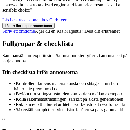
it shows, but a strong diesel engine and low price mean it's still a
sensible choice"
Läs hela recensionen hos
Carbuyer
→
Läs in fler expertrecensioner
Skriv ett omdöme
Äger du en
Kia Magentis
? Dela din erfarenhet.
Fallgropar & checklista
Sammanställt ur experttester. Samma punkter lyfter vi automatiskt på
varje annons.
Din checklista inför annonserna
•
Kontrollera kupéns materialkänsla och slitage – finishen
håller inte premiumklass.
•
Bedöm utrustningsnivån, den kan variera mellan exemplar.
•
Kolla säkerhetsutrustningen, särskilt på äldsta generationen.
•
Räkna med att utbudet är litet – var beredd att resa för rätt bil.
•
Säkerställ komplett servicehistorik på en så pass gammal bil.
0