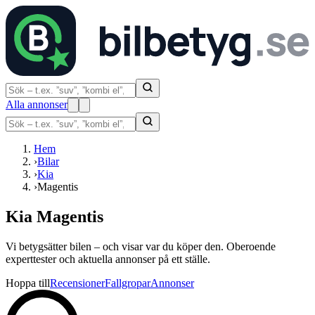
Alla annonser
Hem
›
Bilar
›
Kia
›
Magentis
Kia Magentis
Vi betygsätter bilen – och visar var du köper den. Oberoende
experttester och aktuella annonser på ett ställe.
Hoppa till
Recensioner
Fallgropar
Annonser