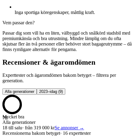
Inga sportiga köregenskaper, måttlig kraft.
Vem passar den?
Passar dig som vill ha en liten, välbyggd och snålkörd stadsbil med
premiumkänsla och bra utrustning. Mindre lämplig om du ofta
skjutsar fler än två personer eller behöver stort bagageutrymme – då
finns rymligare alternativ för pengarna.
Recensioner & ägaromdömen
Experttester och ägaromdömen bakom betyget – filtrera per
generation.
Alla generationer
2023–idag
(
9
)
Mycket bra
78
Alla generationer
18
till salu
· från
319 000
kr
Se annonser →
Recensionerna bakom betyget
·
16 experttester