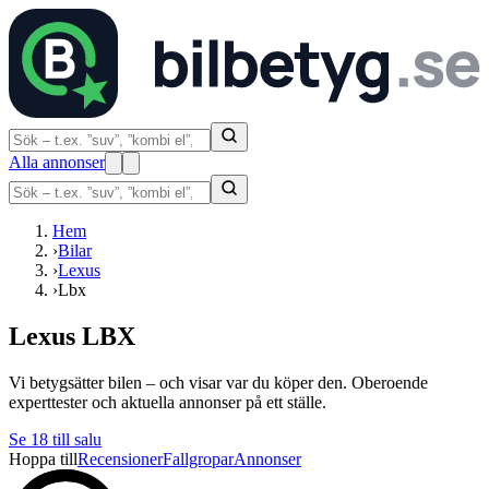
Alla annonser
Hem
›
Bilar
›
Lexus
›
Lbx
Lexus LBX
Vi betygsätter bilen – och visar var du köper den. Oberoende
experttester och aktuella annonser på ett ställe.
Se
18
till salu
Hoppa till
Recensioner
Fallgropar
Annonser