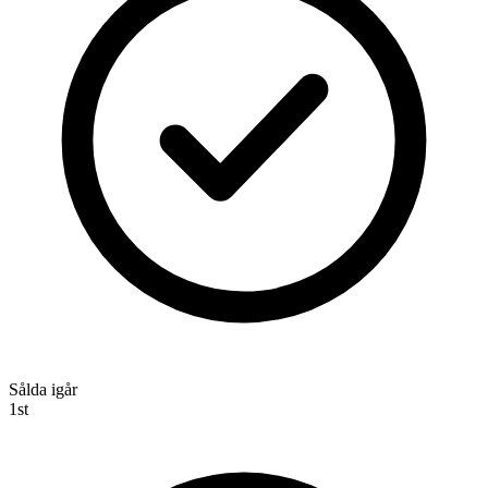
Sålda igår
1
st