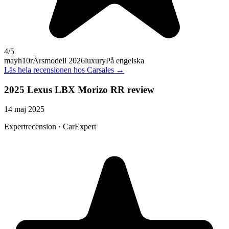
4
/5
mayh10r
Årsmodell 2026
luxury
På engelska
Läs hela recensionen hos
Carsales
→
2025 Lexus LBX Morizo RR review
14 maj 2025
Expertrecension · CarExpert