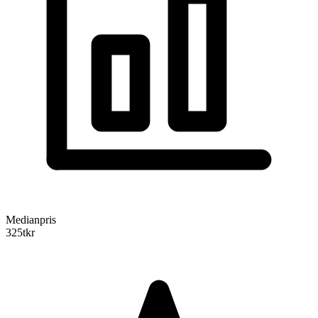
Medianpris
325
tkr