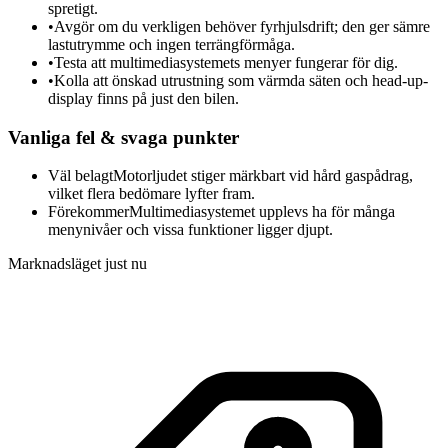
spretigt.
•
Avgör om du verkligen behöver fyrhjulsdrift; den ger sämre
lastutrymme och ingen terrängförmåga.
•
Testa att multimediasystemets menyer fungerar för dig.
•
Kolla att önskad utrustning som värmda säten och head-up-
display finns på just den bilen.
Vanliga fel & svaga punkter
Väl belagt
Motorljudet stiger märkbart vid hård gaspådrag,
vilket flera bedömare lyfter fram.
Förekommer
Multimediasystemet upplevs ha för många
menynivåer och vissa funktioner ligger djupt.
Marknadsläget just nu