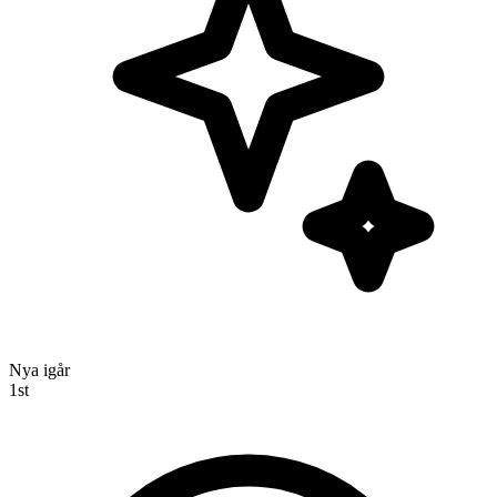
Nya igår
1
st