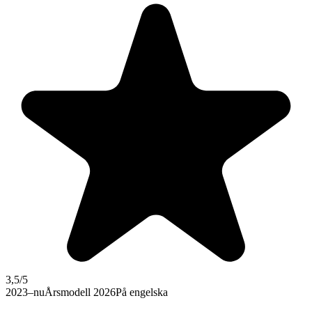
3,5
/5
2023–nu
Årsmodell 2026
På engelska