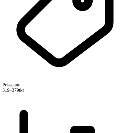
Prisspann
319–379
tkr