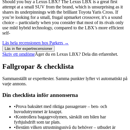
Should you buy a Lexus LBX? The Lexus LBX is a great first
attempt at a small SUV from the brand, which is unsurprising as it
shares its underpinnings with the brilliant Toyota Yaris Cross. If
you’re looking for a small, frugal upmarket crossover, it’s a sound
choice – particularly when you consider that most of its rivals only
use mild hybrid technology, compared to the LBX’s more efficient
self-
Läs hela recensionen hos
Parkers
→
Läs in fler expertrecensioner
Skriv ett omdöme
Äger du en
Lexus LBX
? Dela din erfarenhet.
Fallgropar & checklista
Sammanställt ur experttester. Samma punkter lyfter vi automatiskt på
varje annons.
Din checklista inför annonserna
•
Prova baksätet med riktiga passagerare – ben- och
huvudutrymmet är knappt.
•
Kontrollera bagagevolymen, särskilt om bilen har
fyrhjulsdrift som tar plats.
•
Bestäm vilken utrustningsnivå du behöver – utbudet är