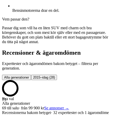
Bensinmotorerna drar en del.
Vem passar den?
Passar dig som vill ha en liten SUV med charm och bra
köregenskaper, och som mest kör själv eller med en passagerare.
Behöver du gott om plats baktill eller ett stort bagageutrymme bör
du titta på något annat.
Recensioner & ägaromdömen
Experttester och ägaromdömen bakom betyget – filtrera per
generation.
Alla generationer
2015–idag
(
28
)
Bra val
73
Alla generationer
69
till salu
· från
99 900
kr
Se annonser →
Recensionerna bakom betyget
·
32 experttester och 1 ägaromdöme