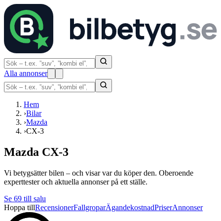
Alla annonser
Hem
›
Bilar
›
Mazda
›
CX-3
Mazda CX-3
Vi betygsätter bilen – och visar var du köper den. Oberoende
experttester och aktuella annonser på ett ställe.
Se
69
till salu
Hoppa till
Recensioner
Fallgropar
Ägandekostnad
Priser
Annonser