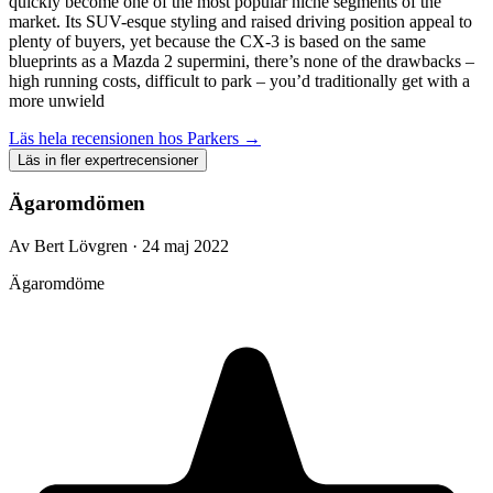
quickly become one of the most popular niche segments of the
market. Its SUV-esque styling and raised driving position appeal to
plenty of buyers, yet because the CX-3 is based on the same
blueprints as a Mazda 2 supermini, there’s none of the drawbacks –
high running costs, difficult to park – you’d traditionally get with a
more unwield
Läs hela recensionen hos
Parkers
→
Läs in fler expertrecensioner
Ägaromdömen
Av Bert Lövgren · 24 maj 2022
Ägaromdöme