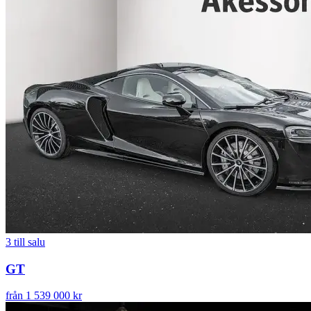
3
till salu
GT
från 1 539 000 kr