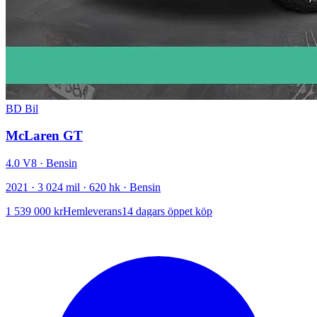
BD Bil
McLaren GT
4.0 V8 · Bensin
2021 · 3 024 mil · 620 hk · Bensin
1 539 000 kr
Hemleverans
14 dagars öppet köp