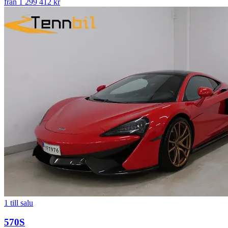
från 1 299 412 kr
1
till salu
570S