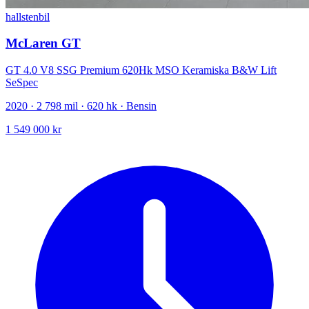
hallstenbil
McLaren GT
GT 4.0 V8 SSG Premium 620Hk MSO Keramiska B&W Lift
SeSpec
2020 · 2 798 mil · 620 hk · Bensin
1 549 000 kr