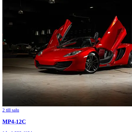
2
till salu
MP4-12C