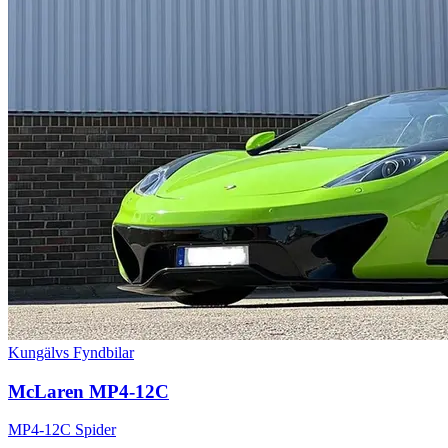
Kungälvs Fyndbilar
McLaren MP4-12C
MP4-12C Spider