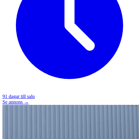
91
dagar till salu
Se annons →