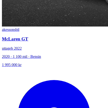
akessonsbil
McLaren GT
uttageb 2022
2020 · 1 100 mil · Bensin
1 995 000 kr