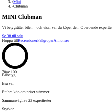
›
Mini
›
Clubman
MINI Clubman
Vi betygsätter bilen – och visar var du köper den. Oberoende experttest
Se
38
till salu
Hoppa till
Recensioner
Fallgropar
Annonser
70
av 100
Bilbetyg
Bra val
Ett bra köp om priset stämmer.
Sammanvägt av 23 experttester
Styrkor