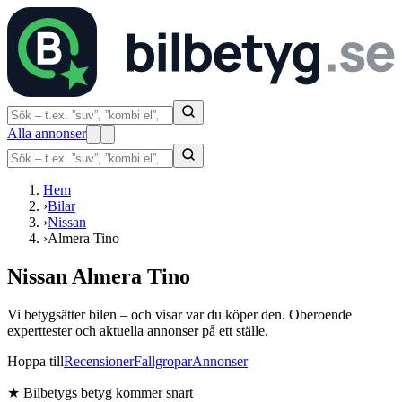
Alla annonser
Hem
›
Bilar
›
Nissan
›
Almera Tino
Nissan Almera Tino
Vi betygsätter bilen – och visar var du köper den. Oberoende
experttester och aktuella annonser på ett ställe.
Hoppa till
Recensioner
Fallgropar
Annonser
★
Bilbetygs betyg kommer snart