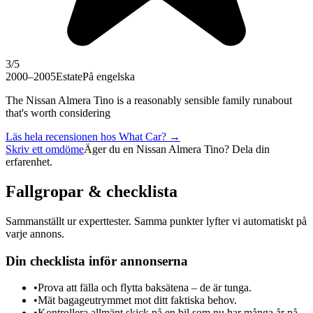
3
/5
2000–2005
Estate
På engelska
The Nissan Almera Tino is a reasonably sensible family runabout
that's worth considering
Läs hela recensionen hos
What Car?
→
Skriv ett omdöme
Äger du en
Nissan Almera Tino
? Dela din
erfarenhet.
Fallgropar & checklista
Sammanställt ur experttester. Samma punkter lyfter vi automatiskt på
varje annons.
Din checklista inför annonserna
•
Prova att fälla och flytta baksätena – de är tunga.
•
Mät bagageutrymmet mot ditt faktiska behov.
•
Kontrollera allmänt skick på en bil som nu har många år på