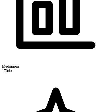
Medianpris
170
tkr