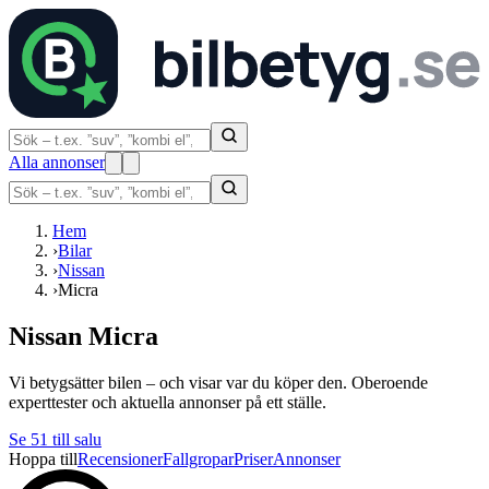
Alla annonser
Hem
›
Bilar
›
Nissan
›
Micra
Nissan Micra
Vi betygsätter bilen – och visar var du köper den. Oberoende
experttester och aktuella annonser på ett ställe.
Se
51
till salu
Hoppa till
Recensioner
Fallgropar
Priser
Annonser