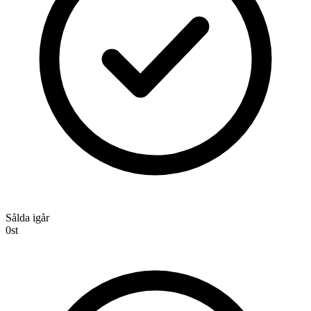
Sålda igår
0
st