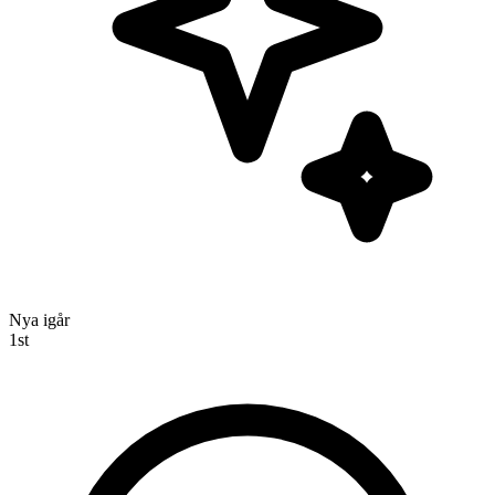
Nya igår
1
st