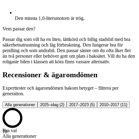
Den minsta 1,0-litersmotorn är trög.
Vem passar den?
Passar dig som vill ha en liten, lättkörd och billig stadsbil med bra
säkerhetsutrustning och låg förbrukning. Den fungerar bra för
pendling och som andrabil. Den passar sämre om du ofta åker fler
än två personer eller behöver gott om plats i baksätet. Vill du ha den
roligaste bilen i klassen att köra finns vassare alternativ.
Recensioner & ägaromdömen
Experttester och ägaromdömen bakom betyget – filtrera per
generation.
Alla generationer
2025–idag
(
2
)
2017–2023
(
5
)
2010–2017
(
11
)
Bra val
70
Alla generationer