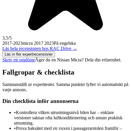
3,5
/5
2017-2023
micra 2017 2023
På engelska
Läs hela recensionen hos
RAC Drive
→
Läs in fler expertrecensioner
Skriv ett omdöme
Äger du en
Nissan Micra
? Dela din erfarenhet.
Fallgropar & checklista
Sammanställt ur experttester. Samma punkter lyfter vi automatiskt på
varje annons.
Din checklista inför annonserna
•
Kontrollera vilken utrustningsnivå bilen har – enklare
versioner saknar ofta luftkonditionering och annan praktisk
utrustning.
•
Prova baksätet med en vuxen i passagerarstolen framför –