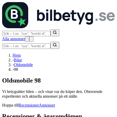
Alla annonser
Hem
›
Bilar
›
Oldsmobile
›
98
Oldsmobile 98
Vi betygsätter bilen – och visar var du köper den. Oberoende
experttester och aktuella annonser på ett ställe.
Hoppa till
Recensioner
Annonser
Recensioner & ägaromdömen