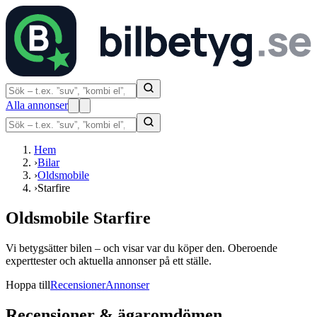
Alla annonser
Hem
›
Bilar
›
Oldsmobile
›
Starfire
Oldsmobile Starfire
Vi betygsätter bilen – och visar var du köper den. Oberoende
experttester och aktuella annonser på ett ställe.
Hoppa till
Recensioner
Annonser
Recensioner & ägaromdömen