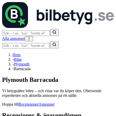
Alla annonser
Hem
›
Bilar
›
Plymouth
›
Barracuda
Plymouth Barracuda
Vi betygsätter bilen – och visar var du köper den. Oberoende
experttester och aktuella annonser på ett ställe.
Hoppa till
Recensioner
Annonser
Recensioner & ägaromdömen