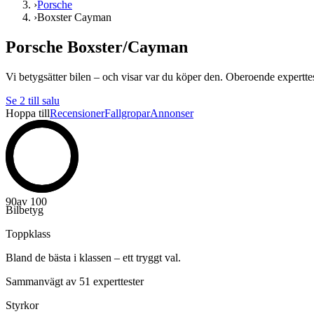
›
Porsche
›
Boxster Cayman
Porsche Boxster/Cayman
Vi betygsätter bilen – och visar var du köper den. Oberoende experttest
Se
2
till salu
Hoppa till
Recensioner
Fallgropar
Annonser
90
av 100
Bilbetyg
Toppklass
Bland de bästa i klassen – ett tryggt val.
Sammanvägt av 51 experttester
Styrkor