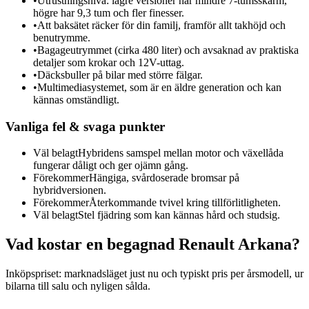
•
Utrustningsnivå: lägre versioner har mindre 7-tumsskärm,
högre har 9,3 tum och fler finesser.
•
Att baksätet räcker för din familj, framför allt takhöjd och
benutrymme.
•
Bagageutrymmet (cirka 480 liter) och avsaknad av praktiska
detaljer som krokar och 12V-uttag.
•
Däcksbuller på bilar med större fälgar.
•
Multimediasystemet, som är en äldre generation och kan
kännas omständligt.
Vanliga fel & svaga punkter
Väl belagt
Hybridens samspel mellan motor och växellåda
fungerar dåligt och ger ojämn gång.
Förekommer
Hängiga, svårdoserade bromsar på
hybridversionen.
Förekommer
Återkommande tvivel kring tillförlitligheten.
Väl belagt
Stel fjädring som kan kännas hård och studsig.
Vad kostar en begagnad
Renault Arkana
?
Inköpspriset: marknadsläget just nu och typiskt pris per årsmodell, ur
bilarna till salu och nyligen sålda.