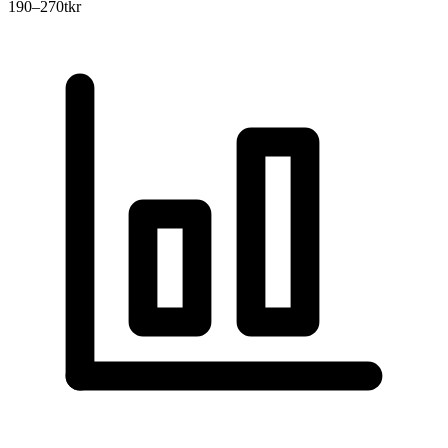
190–270
tkr