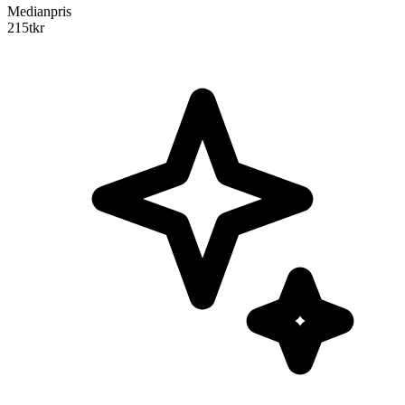
Medianpris
215
tkr