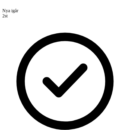
Nya igår
2
st