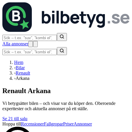
Alla annonser
Hem
›
Bilar
›
Renault
›
Arkana
Renault Arkana
Vi betygsätter bilen – och visar var du köper den. Oberoende
experttester och aktuella annonser på ett ställe.
Se
21
till salu
Hoppa till
Recensioner
Fallgropar
Priser
Annonser