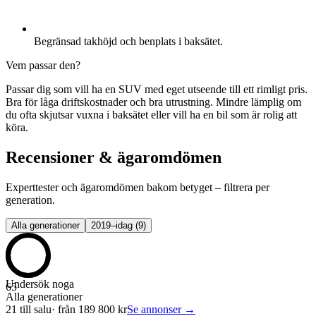
Begränsad takhöjd och benplats i baksätet.
Vem passar den?
Passar dig som vill ha en SUV med eget utseende till ett rimligt pris.
Bra för låga driftskostnader och bra utrustning. Mindre lämplig om
du ofta skjutsar vuxna i baksätet eller vill ha en bil som är rolig att
köra.
Recensioner & ägaromdömen
Experttester och ägaromdömen bakom betyget – filtrera per
generation.
Alla generationer
2019–idag
(
9
)
Undersök noga
65
Alla generationer
21
till salu
· från
189 800
kr
Se annonser →