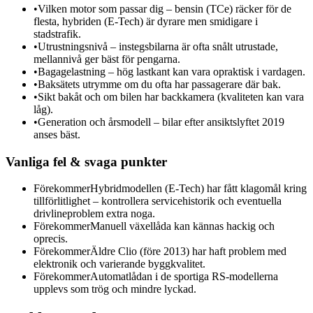
•
Vilken motor som passar dig – bensin (TCe) räcker för de
flesta, hybriden (E-Tech) är dyrare men smidigare i
stadstrafik.
•
Utrustningsnivå – instegsbilarna är ofta snålt utrustade,
mellannivå ger bäst för pengarna.
•
Bagagelastning – hög lastkant kan vara opraktisk i vardagen.
•
Baksätets utrymme om du ofta har passagerare där bak.
•
Sikt bakåt och om bilen har backkamera (kvaliteten kan vara
låg).
•
Generation och årsmodell – bilar efter ansiktslyftet 2019
anses bäst.
Vanliga fel & svaga punkter
Förekommer
Hybridmodellen (E-Tech) har fått klagomål kring
tillförlitlighet – kontrollera servicehistorik och eventuella
drivlineproblem extra noga.
Förekommer
Manuell växellåda kan kännas hackig och
oprecis.
Förekommer
Äldre Clio (före 2013) har haft problem med
elektronik och varierande byggkvalitet.
Förekommer
Automatlådan i de sportiga RS-modellerna
upplevs som trög och mindre lyckad.