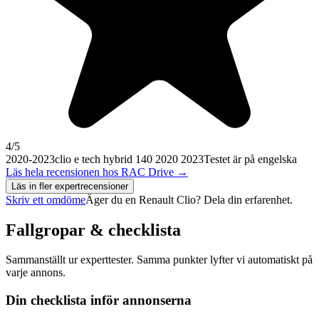
4
/5
2020-2023
clio e tech hybrid 140 2020 2023
Testet är på engelska
Läs hela recensionen hos
RAC Drive
→
Läs in fler expertrecensioner
Skriv ett omdöme
Äger du en
Renault Clio
? Dela din erfarenhet.
Fallgropar & checklista
Sammanställt ur experttester. Samma punkter lyfter vi automatiskt på
varje annons.
Din checklista inför annonserna