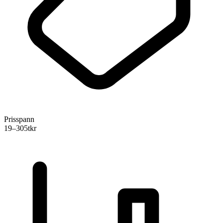
Prisspann
19–305
tkr