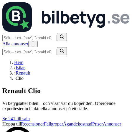
Alla annonser
Hem
›
Bilar
›
Renault
›
Clio
Renault Clio
Vi betygsätter bilen – och visar var du köper den. Oberoende
experttester och aktuella annonser på ett ställe.
Se
241
till salu
Hoppa till
Recensioner
Fallgropar
Ägandekostnad
Priser
Annonser