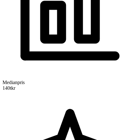
Medianpris
140
tkr