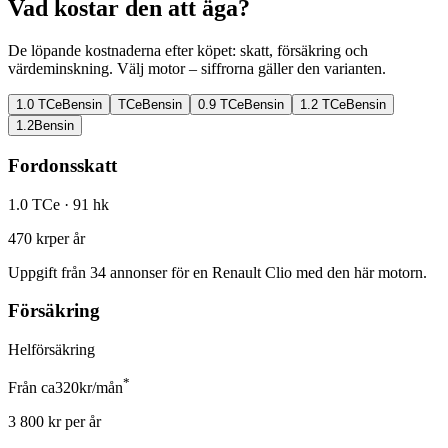
Vad kostar den att äga?
De löpande kostnaderna efter köpet: skatt, försäkring och
värdeminskning. Välj motor – siffrorna gäller den varianten.
1.0 TCe
Bensin
TCe
Bensin
0.9 TCe
Bensin
1.2 TCe
Bensin
1.2
Bensin
Fordonsskatt
1.0 TCe
· 91 hk
470 kr
per år
Uppgift från
34
annonser för en
Renault Clio
med den här motorn.
Försäkring
Helförsäkring
*
Från ca
320
kr/mån
3 800
kr per år