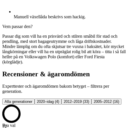
Manuell växellåda beskrivs som hackig.
Vem passar den?
Passar dig som vill ha en prisvärd och stilren småbil för stad och
pendling, med stort bagageutrymme och låga driftskostnader.
Mindre lämplig om du ofta skjutsar tre vuxna i baksätet, kör mycket
långkörningar eller vill ha en utpräglat rolig bil att köra – titta i så fall
hellre på en Volkswagen Polo (komfort) eller Ford Fiesta
(körglädje).
Recensioner & ägaromdömen
Experttester och ägaromdömen bakom betyget – filtrera per
generation.
Alla generationer
2020–idag
(
4
)
2012–2019
(
33
)
2005–2012
(
16
)
Bra val
72