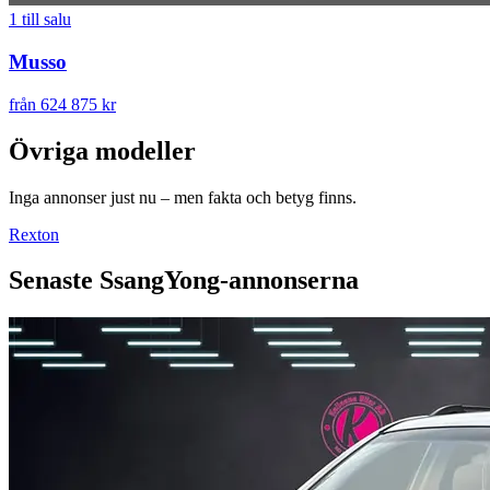
1
till salu
Musso
från 624 875 kr
Övriga modeller
Inga annonser just nu – men fakta och betyg finns.
Rexton
Senaste
SsangYong
-annonserna