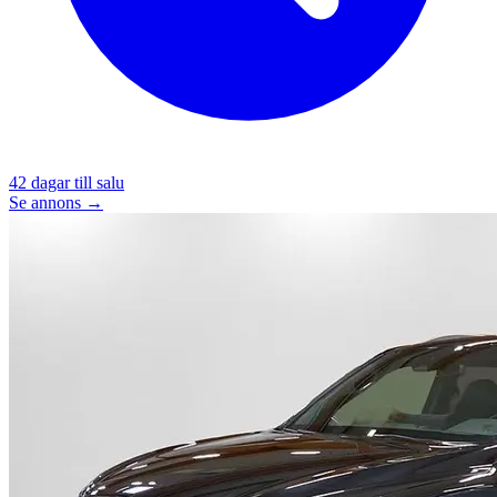
42
dagar till salu
Se annons →