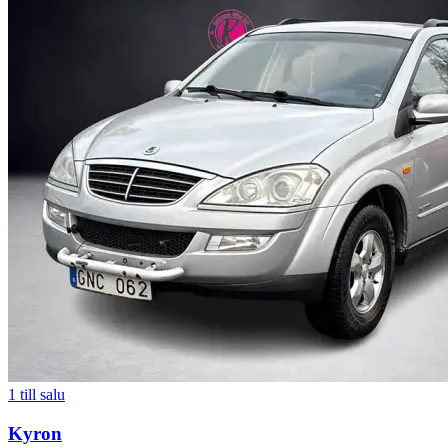
1
till salu
Kyron