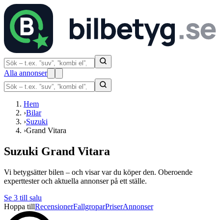
Alla annonser
Hem
›
Bilar
›
Suzuki
›
Grand Vitara
Suzuki Grand Vitara
Vi betygsätter bilen – och visar var du köper den. Oberoende
experttester och aktuella annonser på ett ställe.
Se
3
till salu
Hoppa till
Recensioner
Fallgropar
Priser
Annonser