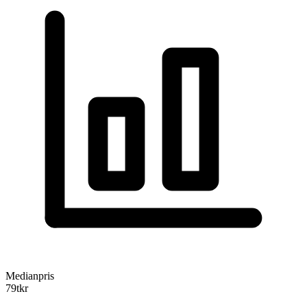
Medianpris
79
tkr