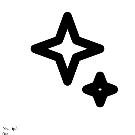
Nya igår
0
st