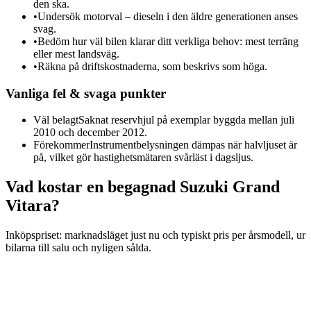
den ska.
•
Undersök motorval – dieseln i den äldre generationen anses
svag.
•
Bedöm hur väl bilen klarar ditt verkliga behov: mest terräng
eller mest landsväg.
•
Räkna på driftskostnaderna, som beskrivs som höga.
Vanliga fel & svaga punkter
Väl belagt
Saknat reservhjul på exemplar byggda mellan juli
2010 och december 2012.
Förekommer
Instrumentbelysningen dämpas när halvljuset är
på, vilket gör hastighetsmätaren svårläst i dagsljus.
Vad kostar en begagnad
Suzuki Grand
Vitara
?
Inköpspriset: marknadsläget just nu och typiskt pris per årsmodell, ur
bilarna till salu och nyligen sålda.