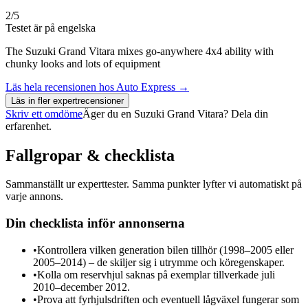
2
/5
Testet är på engelska
The Suzuki Grand Vitara mixes go-anywhere 4x4 ability with
chunky looks and lots of equipment
Läs hela recensionen hos
Auto Express
→
Läs in fler expertrecensioner
Skriv ett omdöme
Äger du en
Suzuki Grand Vitara
? Dela din
erfarenhet.
Fallgropar & checklista
Sammanställt ur experttester. Samma punkter lyfter vi automatiskt på
varje annons.
Din checklista inför annonserna
•
Kontrollera vilken generation bilen tillhör (1998–2005 eller
2005–2014) – de skiljer sig i utrymme och köregenskaper.
•
Kolla om reservhjul saknas på exemplar tillverkade juli
2010–december 2012.
•
Prova att fyrhjulsdriften och eventuell lågväxel fungerar som