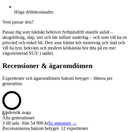
Höga driftskostnader.
Vem passar den?
Passar dig som faktiskt behöver fyrhjulsdrift utanför asfalt –
skogsbilväg, släp, snö och lite tuffare underlag – och som vill ha en
prisvärd och enkel bil. Den som främst kör motorväg och stad och
vill ha tyst, bekväm och modern körkänsla bör titta på en mer
vägorienterad SUV i stället.
Recensioner & ägaromdömen
Experttester och ägaromdömen bakom betyget – filtrera per
generation.
Undersök noga
63
Alla generationer
3
till salu
· från
54 900
kr
Se annonser →
Recensionerna bakom betyget
·
12 experttester