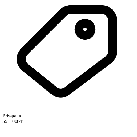
Prisspann
55–100
tkr