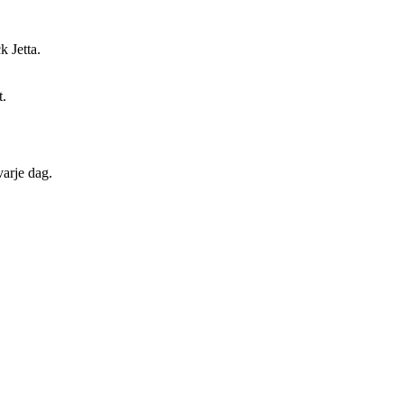
k Jetta.
t.
varje dag.