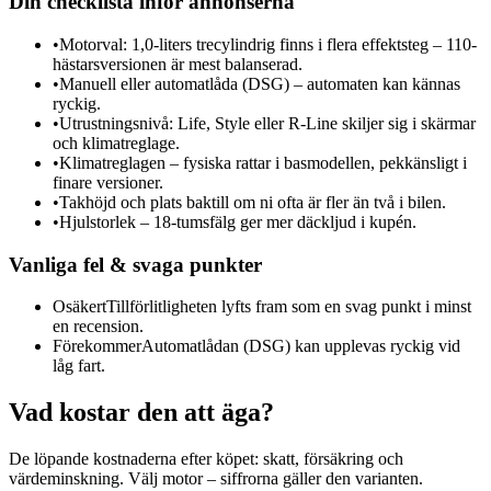
Din checklista inför annonserna
•
Motorval: 1,0-liters trecylindrig finns i flera effektsteg – 110-
hästarsversionen är mest balanserad.
•
Manuell eller automatlåda (DSG) – automaten kan kännas
ryckig.
•
Utrustningsnivå: Life, Style eller R-Line skiljer sig i skärmar
och klimatreglage.
•
Klimatreglagen – fysiska rattar i basmodellen, pekkänsligt i
finare versioner.
•
Takhöjd och plats baktill om ni ofta är fler än två i bilen.
•
Hjulstorlek – 18-tumsfälg ger mer däckljud i kupén.
Vanliga fel & svaga punkter
Osäkert
Tillförlitligheten lyfts fram som en svag punkt i minst
en recension.
Förekommer
Automatlådan (DSG) kan upplevas ryckig vid
låg fart.
Vad kostar den att äga?
De löpande kostnaderna efter köpet: skatt, försäkring och
värdeminskning. Välj motor – siffrorna gäller den varianten.