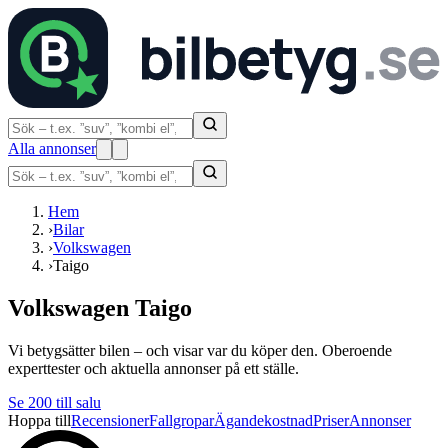
Alla annonser
Hem
›
Bilar
›
Volkswagen
›
Taigo
Volkswagen Taigo
Vi betygsätter bilen – och visar var du köper den. Oberoende
experttester och aktuella annonser på ett ställe.
Se
200
till salu
Hoppa till
Recensioner
Fallgropar
Ägandekostnad
Priser
Annonser