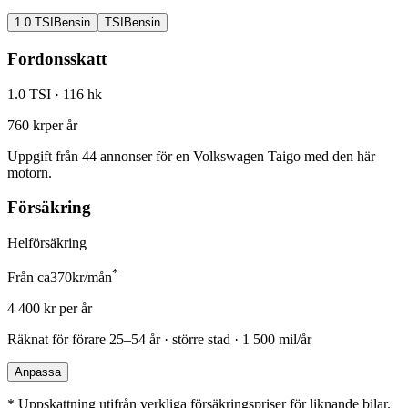
1.0 TSI
Bensin
TSI
Bensin
Fordonsskatt
1.0 TSI
· 116 hk
760 kr
per år
Uppgift från
44
annonser för en
Volkswagen Taigo
med den här
motorn.
Försäkring
Helförsäkring
*
Från ca
370
kr/mån
4 400
kr per år
Räknat för förare
25–54 år · större stad · 1 500 mil/år
Anpassa
*
Uppskattning utifrån verkliga försäkringspriser för liknande bilar.