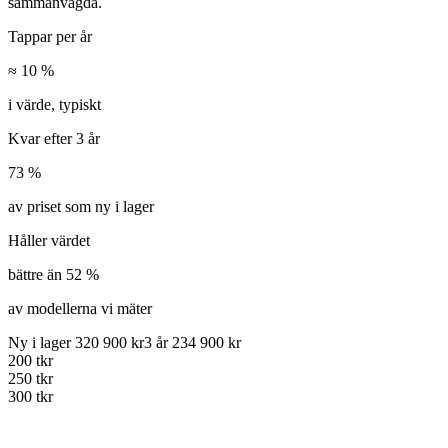
sammanvägda.
Tappar per år
≈ 10 %
i värde, typiskt
Kvar efter 3 år
73 %
av priset som ny i lager
Håller värdet
bättre än 52 %
av modellerna vi mäter
Ny i lager
320 900 kr
3 år
234 900 kr
200
tkr
250
tkr
300
tkr