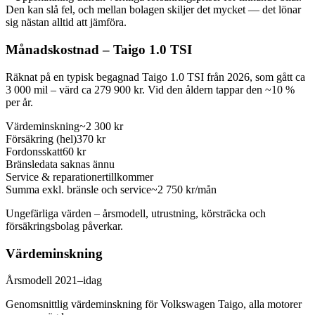
Den kan slå fel, och mellan bolagen skiljer det mycket — det lönar
sig nästan alltid att jämföra.
Månadskostnad
–
Taigo
1.0 TSI
Räknat på en typisk begagnad
Taigo
1.0 TSI
från 2026
, som gått ca
3 000 mil
– värd ca
279 900
kr.
Vid den åldern tappar den ~10 %
per år.
Värdeminskning
~2 300 kr
Försäkring (hel)
370 kr
Fordonsskatt
60 kr
Bränsle
data saknas ännu
Service & reparationer
tillkommer
Summa exkl.
bränsle och service
~2 750
kr/mån
Ungefärliga värden – årsmodell, utrustning, körsträcka och
försäkringsbolag påverkar.
Värdeminskning
Årsmodell 2021–idag
Genomsnittlig värdeminskning för Volkswagen Taigo, alla motorer