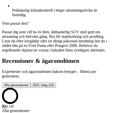
Pekkänslig klimatkontroll i högre utrustningsnivåer är
fummlig.
Vem passar den?
Passar dig som vill ha en liten, lätthanterlig SUV med gott om
utrustning och bekväm gång. Bra för stadskörning och pendling.
Letar du efter körglädje eller en riktigt påkostad inredning bör du i
stället titta på en Ford Puma eller Peugeot 2008. Behöver du
regelbundet skjutsa tre vuxna i baksätet finns rymligare alternativ.
Recensioner & ägaromdömen
Experttester och ägaromdömen bakom betyget – filtrera per
generation.
Alla generationer
2021–idag
(
15
)
Bra val
72
Alla generationer