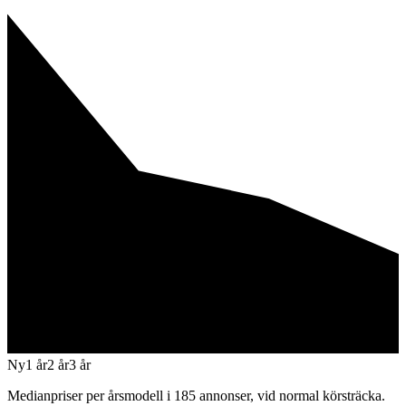
Ny
1 år
2 år
3 år
Medianpriser per årsmodell i
185
annonser, vid normal körsträcka.