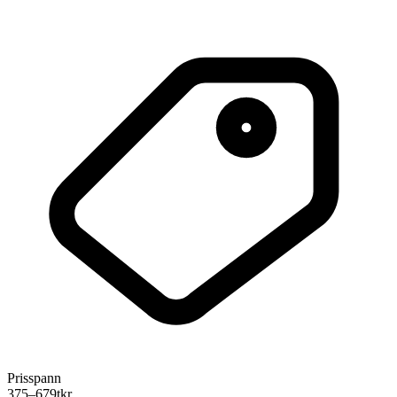
Prisspann
375–679
tkr