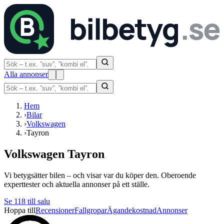
Alla annonser
Hem
›
Bilar
›
Volkswagen
›
Tayron
Volkswagen Tayron
Vi betygsätter bilen – och visar var du köper den. Oberoende
experttester och aktuella annonser på ett ställe.
Se
118
till salu
Hoppa till
Recensioner
Fallgropar
Ägandekostnad
Annonser