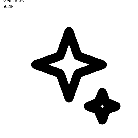
Medianpris
562
tkr