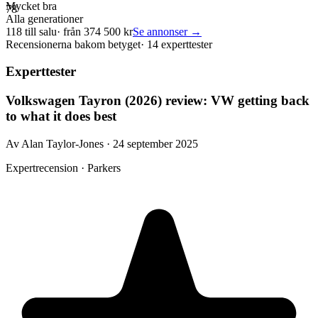
Mycket bra
78
Alla generationer
118
till salu
· från
374 500
kr
Se annonser →
Recensionerna bakom betyget
·
14 experttester
Experttester
Volkswagen Tayron (2026) review: VW getting back
to what it does best
Av Alan Taylor-Jones · 24 september 2025
Expertrecension · Parkers