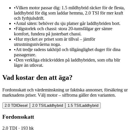
•
Vilken motor passar dig: 1.5 mildhybrid räcker för de flesta,
laddhybrid för dig som laddar hemma, 2.0 TSI för mer kraft
och fyrhjulsdrift.
•
Antal säten: behöver du sju platser går laddhybriden bort.
•
Fälgstorlek och chassi: stora 20-tumsfälgar ger sämre
komfort, fundera på justerbart chassi.
•
Hur mycket av priset som är tillval – jämför
utrustningsnivåerna noga.
•
Att tredje radens takhöjd och tillgänglighet duger för dina
passagerare.
•
Den verkliga elräckvidden på laddhybriden, som ofta blir
lägre än utlovat.
Vad kostar den att äga?
Fordonsskatt och värdeminskning ur faktiska annonser, försäkring ur
marknadens priser. Välj motor – siffrorna gäller den varianten.
2.0 TDI
Diesel
2.0 TSI
Laddhybrid
1.5 TSI
Laddhybrid
Fordonsskatt
2.0 TDI
· 193 hk