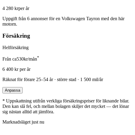
4 280 kr
per år
Uppgift från
6
annonser för en
Volkswagen Tayron
med den här
motorn.
Försäkring
Helförsäkring
*
Från ca
530
kr/mån
6 400
kr per år
Räknat för förare
25–54 år · större stad · 1 500 mil/år
Anpassa
*
Uppskattning utifrån verkliga försäkringspriser för liknande bilar.
Den kan slå fel, och mellan bolagen skiljer det mycket — det lönar
sig nästan alltid att jämföra.
Marknadsläget just nu