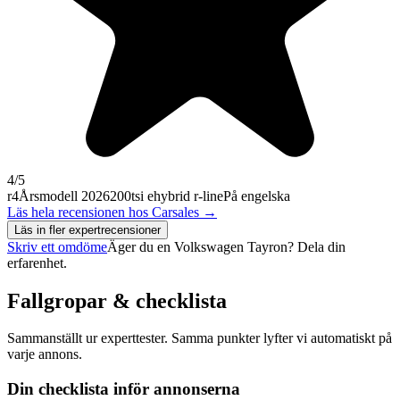
4
/5
r4
Årsmodell 2026
200tsi ehybrid r-line
På engelska
Läs hela recensionen hos
Carsales
→
Läs in fler expertrecensioner
Skriv ett omdöme
Äger du en
Volkswagen Tayron
? Dela din
erfarenhet.
Fallgropar & checklista
Sammanställt ur experttester. Samma punkter lyfter vi automatiskt på
varje annons.
Din checklista inför annonserna