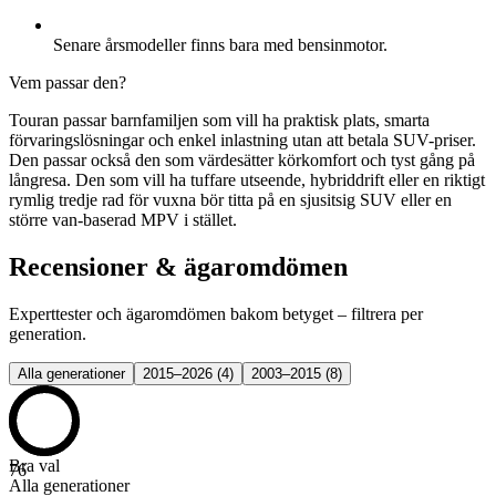
Senare årsmodeller finns bara med bensinmotor.
Vem passar den?
Touran passar barnfamiljen som vill ha praktisk plats, smarta
förvaringslösningar och enkel inlastning utan att betala SUV-priser.
Den passar också den som värdesätter körkomfort och tyst gång på
långresa. Den som vill ha tuffare utseende, hybriddrift eller en riktigt
rymlig tredje rad för vuxna bör titta på en sjusitsig SUV eller en
större van-baserad MPV i stället.
Recensioner & ägaromdömen
Experttester och ägaromdömen bakom betyget – filtrera per
generation.
Alla generationer
2015–2026
(
4
)
2003–2015
(
8
)
Bra val
76
Alla generationer