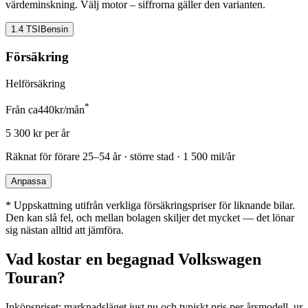
värdeminskning. Välj motor – siffrorna gäller den varianten.
1.4 TSI
Bensin
Försäkring
Helförsäkring
*
Från ca
440
kr/mån
5 300
kr per år
Räknat för förare
25–54 år · större stad · 1 500 mil/år
Anpassa
*
Uppskattning utifrån verkliga försäkringspriser för liknande bilar.
Den kan slå fel, och mellan bolagen skiljer det mycket — det lönar
sig nästan alltid att jämföra.
Vad kostar en begagnad
Volkswagen
Touran
?
Inköpspriset: marknadsläget just nu och typiskt pris per årsmodell, ur