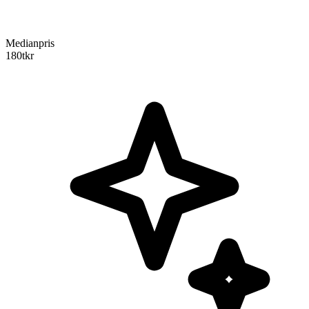
Medianpris
180
tkr