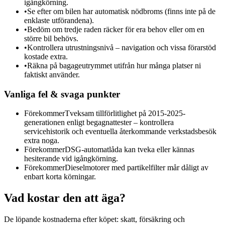
igångkörning.
•
Se efter om bilen har automatisk nödbroms (finns inte på de
enklaste utförandena).
•
Bedöm om tredje raden räcker för era behov eller om en
större bil behövs.
•
Kontrollera utrustningsnivå – navigation och vissa förarstöd
kostade extra.
•
Räkna på bagageutrymmet utifrån hur många platser ni
faktiskt använder.
Vanliga fel & svaga punkter
Förekommer
Tveksam tillförlitlighet på 2015-2025-
generationen enligt begagnattester – kontrollera
servicehistorik och eventuella återkommande verkstadsbesök
extra noga.
Förekommer
DSG-automatlåda kan tveka eller kännas
hesiterande vid igångkörning.
Förekommer
Dieselmotorer med partikelfilter mår dåligt av
enbart korta körningar.
Vad kostar den att äga?
De löpande kostnaderna efter köpet: skatt, försäkring och