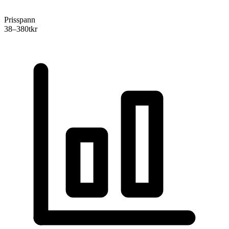
Prisspann
38–380
tkr