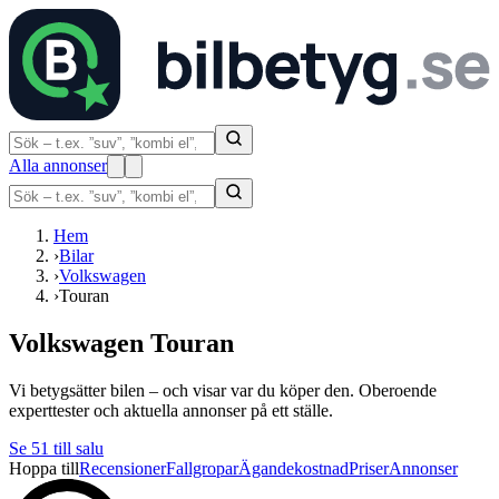
Alla annonser
Hem
›
Bilar
›
Volkswagen
›
Touran
Volkswagen Touran
Vi betygsätter bilen – och visar var du köper den. Oberoende
experttester och aktuella annonser på ett ställe.
Se
51
till salu
Hoppa till
Recensioner
Fallgropar
Ägandekostnad
Priser
Annonser