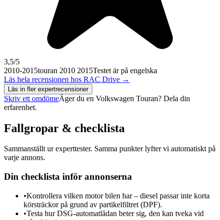
3,5
/5
2010-2015
touran 2010 2015
Testet är på engelska
Läs hela recensionen hos
RAC Drive
→
Läs in fler expertrecensioner
Skriv ett omdöme
Äger du en
Volkswagen Touran
? Dela din
erfarenhet.
Fallgropar & checklista
Sammanställt ur experttester. Samma punkter lyfter vi automatiskt på
varje annons.
Din checklista inför annonserna
•
Kontrollera vilken motor bilen har – diesel passar inte korta
körsträckor på grund av partikelfiltret (DPF).
•
Testa hur DSG-automatlådan beter sig, den kan tveka vid