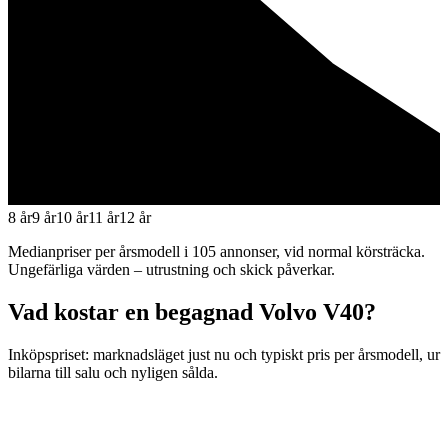
8 år
9 år
10 år
11 år
12 år
Medianpriser per årsmodell i
105
annonser, vid normal körsträcka.
Ungefärliga värden – utrustning och skick påverkar.
Vad kostar en begagnad
Volvo V40
?
Inköpspriset: marknadsläget just nu och typiskt pris per årsmodell, ur
bilarna till salu och nyligen sålda.