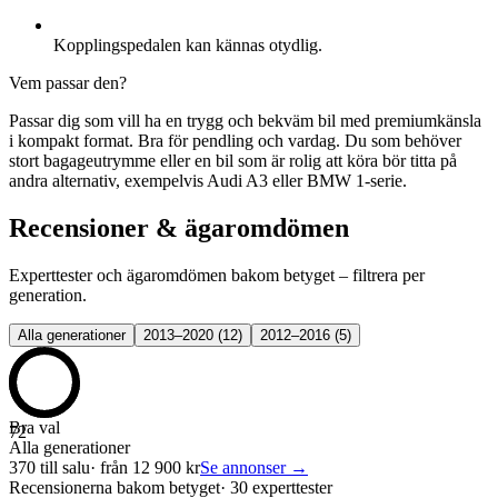
Kopplingspedalen kan kännas otydlig.
Vem passar den?
Passar dig som vill ha en trygg och bekväm bil med premiumkänsla
i kompakt format. Bra för pendling och vardag. Du som behöver
stort bagageutrymme eller en bil som är rolig att köra bör titta på
andra alternativ, exempelvis Audi A3 eller BMW 1-serie.
Recensioner & ägaromdömen
Experttester och ägaromdömen bakom betyget – filtrera per
generation.
Alla generationer
2013–2020
(
12
)
2012–2016
(
5
)
Bra val
72
Alla generationer
370
till salu
· från
12 900
kr
Se annonser →
Recensionerna bakom betyget
·
30 experttester