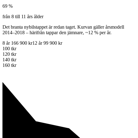
69 %
från 8 till 11 års ålder
Det branta nybilstappet är redan taget.
Kurvan gäller årsmodell
2014
–
2018
– härifrån tappar den jämnare, ~
12
% per år.
8 år
166 900 kr
12 år
99 900 kr
100
tkr
120
tkr
140
tkr
160
tkr