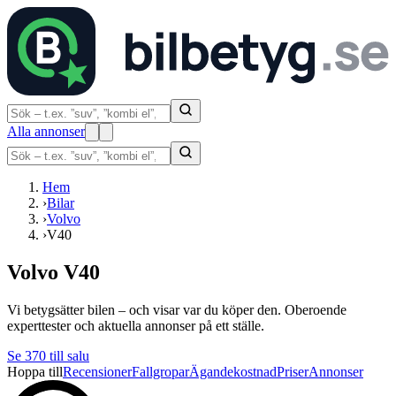
Alla annonser
Hem
›
Bilar
›
Volvo
›
V40
Volvo V40
Vi betygsätter bilen – och visar var du köper den. Oberoende
experttester och aktuella annonser på ett ställe.
Se
370
till salu
Hoppa till
Recensioner
Fallgropar
Ägandekostnad
Priser
Annonser