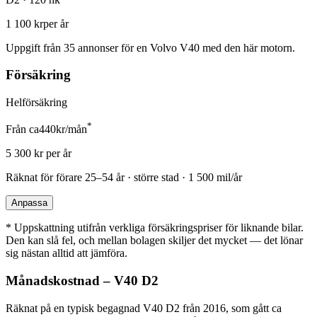
1 100 kr
per år
Uppgift från
35
annonser för en
Volvo V40
med den här motorn.
Försäkring
Helförsäkring
*
Från ca
440
kr/mån
5 300
kr per år
Räknat för förare
25–54 år · större stad · 1 500 mil/år
Anpassa
*
Uppskattning utifrån verkliga försäkringspriser för liknande bilar.
Den kan slå fel, och mellan bolagen skiljer det mycket — det lönar
sig nästan alltid att jämföra.
Månadskostnad
–
V40
D2
Räknat på en typisk begagnad
V40
D2
från 2016
, som gått ca