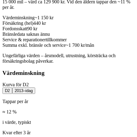
15 000 mil
– värd ca
129 900
kr.
Vid den åldern tappar den ~11 %
per år.
Värdeminskning
~1 150 kr
Försäkring (hel)
440 kr
Fordonsskatt
90 kr
Bränsle
data saknas ännu
Service & reparationer
tillkommer
Summa exkl.
bränsle och service
~1 700
kr/mån
Ungefärliga värden – årsmodell, utrustning, körsträcka och
försäkringsbolag påverkar.
Värdeminskning
Kurva för D2
D2
2013–idag
Tappar per år
≈ 12 %
i värde, typiskt
Kvar efter 3 år