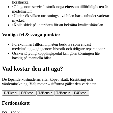
körsträcka.
•
Gå igenom servicehistorik noga eftersom tillförlitligheten är
medelmåttig.
•
Undersök vilken utrustningsnivå bilen har – utbudet varierar
mycket.
•
Kolla skick på interiören för att bekräfta kvalitetskänslan.
Vanliga fel & svaga punkter
Förekommer
Tillförlitligheten beskrivs som endast
medelmåttig – gå igenom historik och tidigare reparationer.
Osäkert
Otydlig kopplingspedal kan göra körningen lite
hackig på manuella bilar.
Vad kostar den att äga?
De löpande kostnaderna efter köpet: skatt, försäkring och
värdeminskning. Välj motor – siffrorna gäller den varianten.
D2
Diesel
D3
Diesel
T3
Bensin
T2
Bensin
D4
Diesel
Fordonsskatt
D2
· 120 hk