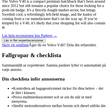
The Volvo V40 is a compact premium hatchback that’s been around
since 2012 but still remains a popular choice for those looking for a
posh-ish badge. It’s a fiercely-fought market sector, but brings
Swedish cool, a refreshingly left-field image, and the kudos of
coming from a car manufacturer that’s on the way up. If you’re
tempted by a V40, it’s likely that your shopping list will also contain
th
Läs hela recensionen hos
Parkers
→
Läs in fler expertrecensioner
Skriv ett omdöme
Äger du en
Volvo V40
? Dela din erfarenhet.
Fallgropar & checklista
Sammanställt ur experttester. Samma punkter lyfter vi automatiskt på
varje annons.
Din checklista inför annonserna
•
Kontrollera att bagageutrymmet räcker för dina behov – det
är litet i klassen.
•
Prova multimediasystemet och se om du står ut med
menyerna.
•
Jämför motoralternativen mellan bensin och diesel utifrån din