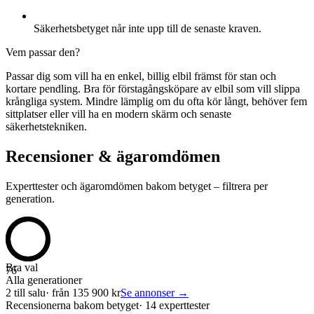
Säkerhetsbetyget når inte upp till de senaste kraven.
Vem passar den?
Passar dig som vill ha en enkel, billig elbil främst för stan och
kortare pendling. Bra för förstagångsköpare av elbil som vill slippa
krångliga system. Mindre lämplig om du ofta kör långt, behöver fem
sittplatser eller vill ha en modern skärm och senaste
säkerhetstekniken.
Recensioner & ägaromdömen
Experttester och ägaromdömen bakom betyget – filtrera per
generation.
Bra val
76
Alla generationer
2
till salu
· från
135 900
kr
Se annonser →
Recensionerna bakom betyget
·
14 experttester