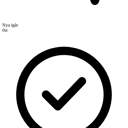
Nya igår
0
st