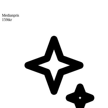
Medianpris
159
tkr