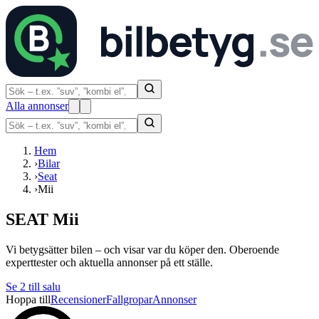
Alla annonser
Hem
›
Bilar
›
Seat
›
Mii
SEAT Mii
Vi betygsätter bilen – och visar var du köper den. Oberoende
experttester och aktuella annonser på ett ställe.
Se
2
till salu
Hoppa till
Recensioner
Fallgropar
Annonser