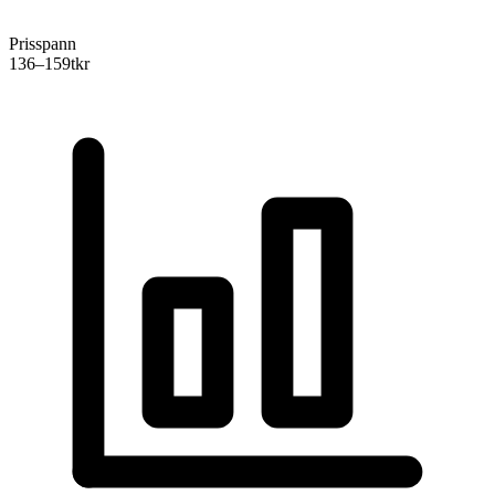
Prisspann
136–159
tkr