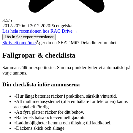
3,5
/5
2012-2020
mii 2012 2020
På engelska
Läs hela recensionen hos
RAC Drive
→
Läs in fler expertrecensioner
Skriv ett omdöme
Äger du en
SEAT Mii
? Dela din erfarenhet.
Fallgropar & checklista
Sammanställt ur experttester. Samma punkter lyfter vi automatiskt på
varje annons.
Din checklista inför annonserna
•
Hur långt batteriet räcker i praktiken, särskilt vintertid.
•
Att multimediasystemet (ofta en hållare för telefonen) känns
acceptabelt för dig.
•
Att fyra platser räcker för ditt behov.
•
Batteriets hälsa och eventuell garanti.
•
Laddmöjligheter hemma och tillgång till laddkabel.
•
Däckens skick och slitage.