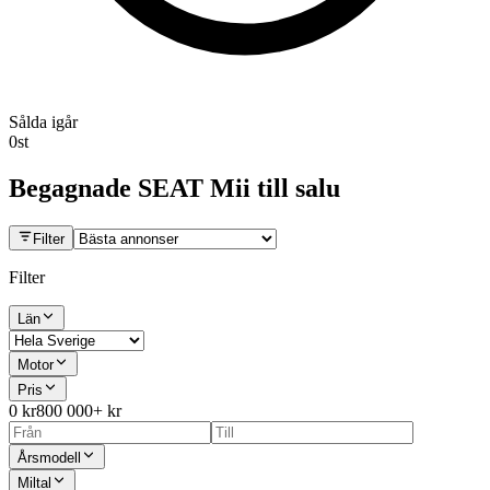
Sålda igår
0
st
Begagnade
SEAT Mii
till salu
Filter
Filter
Län
Motor
Pris
0 kr
800 000+ kr
Årsmodell
Miltal