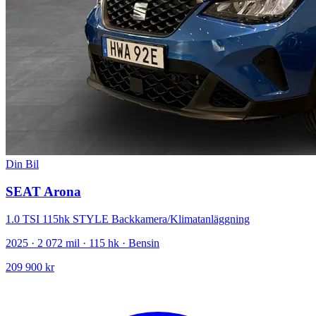
Din Bil
SEAT Arona
1.0 TSI 115hk STYLE Backkamera/Klimatanläggning
2025 · 2 072 mil · 115 hk · Bensin
209 900 kr