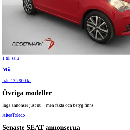
1
till salu
Mii
från 135 900 kr
Övriga modeller
Inga annonser just nu – men fakta och betyg finns.
Altea
Toledo
Senaste
SEAT
-annonserna