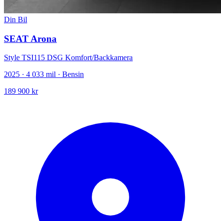
Din Bil
SEAT Arona
Style TSI115 DSG Komfort/Backkamera
2025 · 4 033 mil · Bensin
189 900 kr