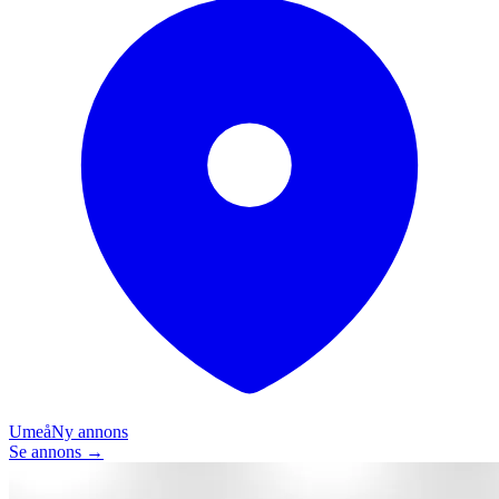
Umeå
Ny annons
Se annons →