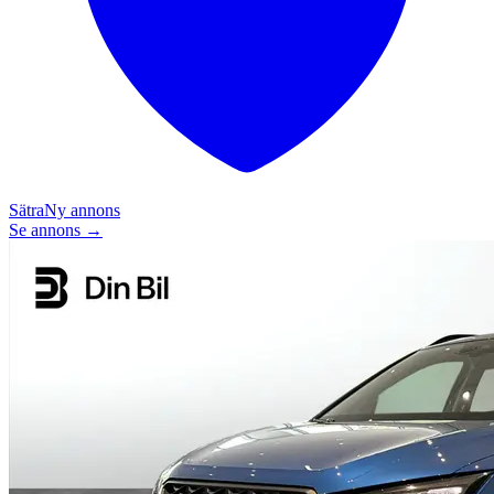
Sätra
Ny annons
Se annons →