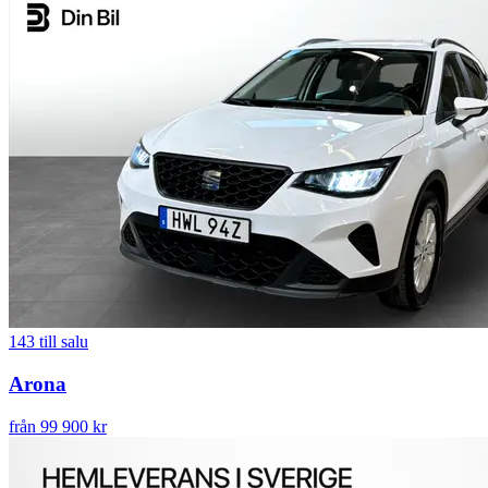
143
till salu
Arona
från 99 900 kr