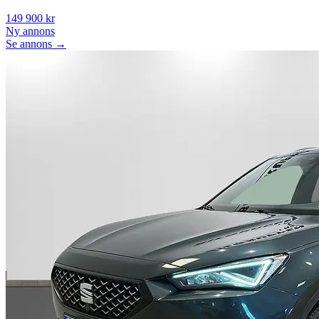
149 900 kr
Ny annons
Se annons →