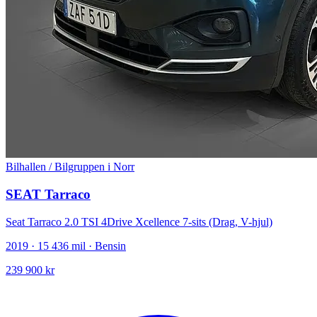
Bilhallen / Bilgruppen i Norr
SEAT Tarraco
Seat Tarraco 2.0 TSI 4Drive Xcellence 7-sits (Drag, V-hjul)
2019 · 15 436 mil · Bensin
239 900 kr