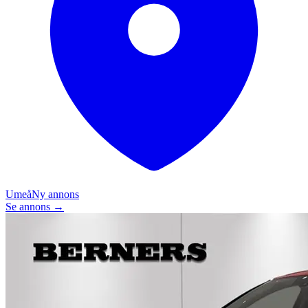
Umeå
Ny annons
Se annons →