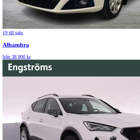
19
till salu
Alhambra
från 38 900 kr