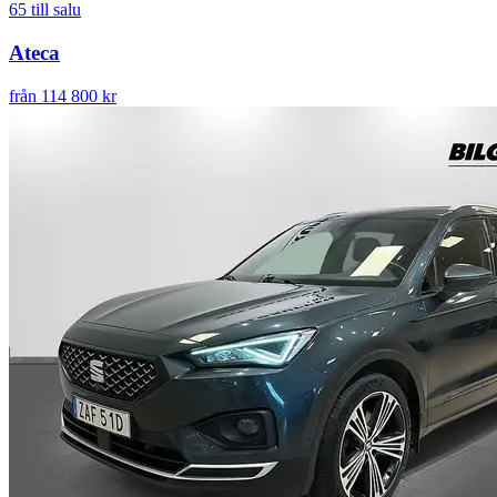
65
till salu
Ateca
från 114 800 kr