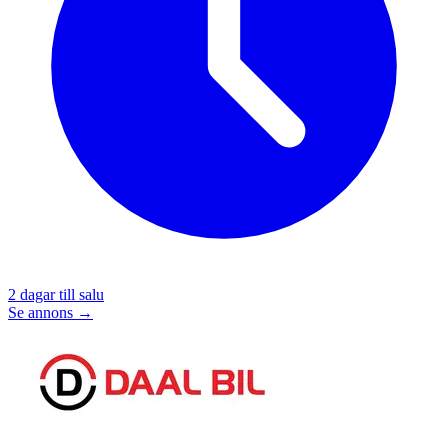
2
dagar till salu
Se annons →