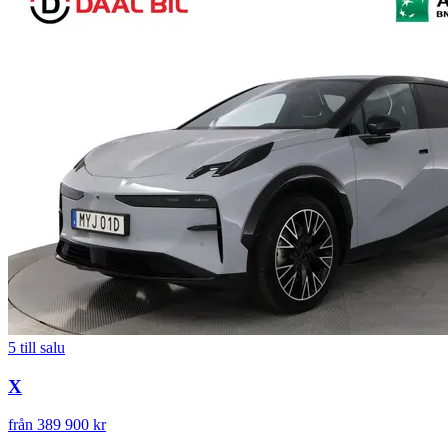
5
till salu
X
från 389 900 kr