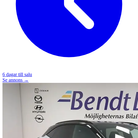
6
dagar till salu
Se annons →