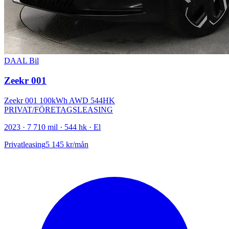
DAAL Bil
Zeekr 001
Zeekr 001 100kWh AWD 544HK
PRIVAT/FÖRETAGSLEASING
2023 · 7 710 mil · 544 hk · El
Privatleasing
5 145 kr/mån