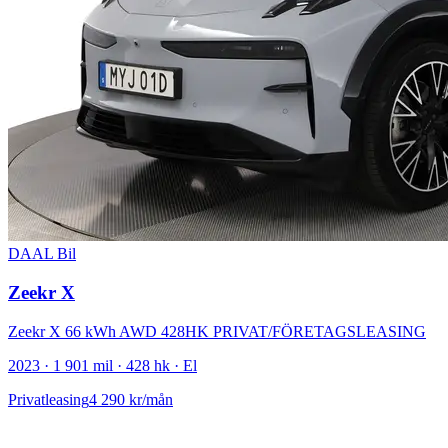
DAAL Bil
Zeekr X
Zeekr X 66 kWh AWD 428HK PRIVAT/FÖRETAGSLEASING
2023 · 1 901 mil · 428 hk · El
Privatleasing
4 290 kr/mån