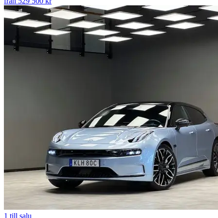
från 529 500 kr
1
till salu